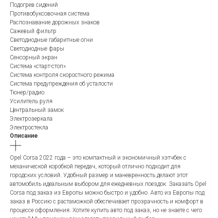
Подогрев сидений
Противобуксовочная система
Распознавание дорожных знаков
Сажевый фильтр
Светодиодные габаритные огни
Светодиодные фары
Сенсорный экран
Система «старт-стоп»
Система контроля скоростного режима
Система предупреждения об усталости
Тюнер/радио
Усилитель руля
Центральный замок
Электрозеркала
Электростекла
Описание
Opel Corsa 2022 года – это компактный и экономичный хэтчбек с
механической коробкой передач, который отлично подходит для
городских условий. Удобный размер и маневренность делают этот
автомобиль идеальным выбором для ежедневных поездок. Заказать Opel
Corsa под заказ из Европы можно быстро и удобно. Авто из Европы под
заказ в Россию с растаможкой обеспечивает прозрачность и комфорт в
процессе оформления. Хотите купить авто под заказ, но не знаете с чего