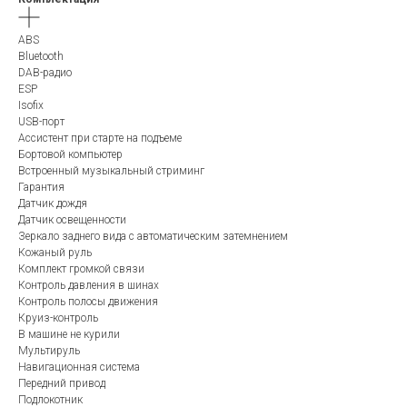
ABS
Bluetooth
DAB-радио
ESP
Isofix
USB-порт
Ассистент при старте на подъеме
Бортовой компьютер
Встроенный музыкальный стриминг
Гарантия
Датчик дождя
Датчик освещенности
Зеркало заднего вида с автоматическим затемнением
Кожаный руль
Комплект громкой связи
Контроль давления в шинах
Контроль полосы движения
Круиз-контроль
В машине не курили
Мультируль
Навигационная система
Передний привод
Подлокотник