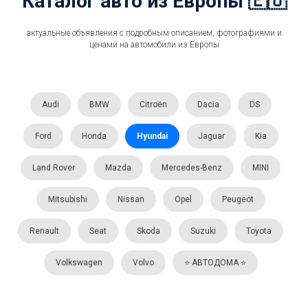
Каталог авто из Европы 🇪🇺
актуальные объявления с подробным описанием, фотографиями и
ценами на автомобили из Европы
Audi
BMW
Citroën
Dacia
DS
Ford
Honda
Hyundai
Jaguar
Kia
Land Rover
Mazda
Mercedes-Benz
MINI
Mitsubishi
Nissan
Opel
Peugeot
Renault
Seat
Skoda
Suzuki
Toyota
Volkswagen
Volvo
⭐️ АВТОДОМА ⭐️