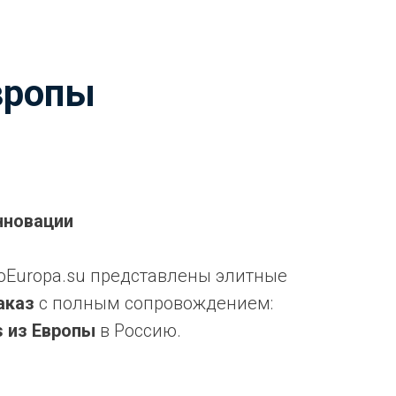
вропы
нновации
toEuropa.su представлены элитные
аказ
с полным сопровождением:
s из Европы
в Россию.