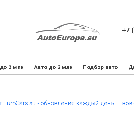
+7 
до 2 млн
Авто до 3 млн
Подбор авто
Д
oCars.su • обновления каждый день
новый са