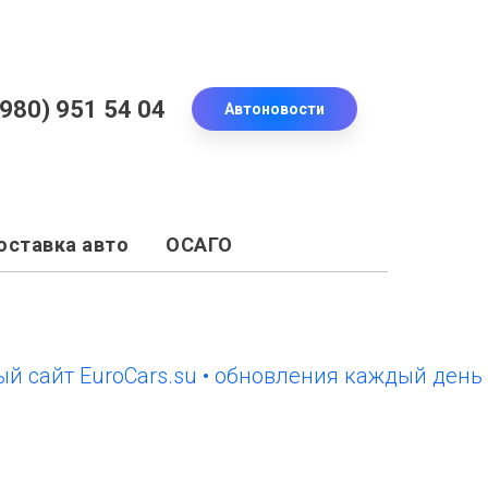
(980) 951 54 04
Автоновости
оставка авто
ОСАГО
йт EuroCars.su • обновления каждый день
но