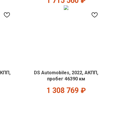
1 715 560
₽
АКПП,
DS Automobiles, 2022, АКПП,
пробег 46390 км
1 308 769
₽