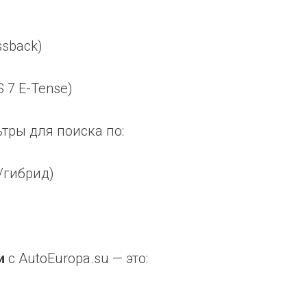
sback)
7 E-Tense)
тры для поиска по:
/гибрид)
и
с AutoEuropa.su — это: