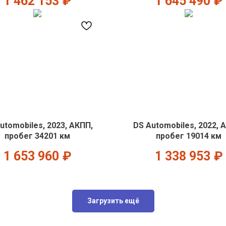
1 462 153
₽
1 645 490
₽
utomobiles, 2023, АКПП,
DS Automobiles, 2022, 
пробег 34201 км
пробег 19014 км
1 653 960
₽
1 338 953
₽
Загрузить ещё