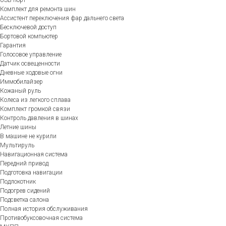
Комплект для ремонта шин
Ассистент переключения фар дальнего света
Бесключевой доступ
Бортовой компьютер
Гарантия
Голосовое управление
Датчик освещенности
Дневные ходовые огни
Иммобилайзер
Кожаный руль
Колеса из легкого сплава
Комплект громкой связи
Контроль давления в шинах
Летние шины
В машине не курили
Мультируль
Навигационная система
Передний привод
Подготовка навигации
Подлокотник
Подогрев сидений
Подсветка салона
Полная история обслуживания
Противобуксовочная система