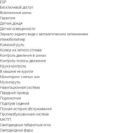
ESP
Бесключевой доступ
Всесезонные шины
Гарантия
Датчик дождя
Датчик освещенности
Зеркало заднего вида с автоматическим затемнением
Иммобилайзер
Кожаный руль
Колеса из легкого сплава
Контроль давления в шинах
Контроль полосы движения
Круиз-контроль
В машине не курили
Мониторинг слепых зон
Мультируль
Навигационная система
Передний привод
Подлокотник
Подогрев сидений
Полная история обслуживания
Противобуксовочная система
МКПП
Светодиодные габаритные огни
Светодиодные фары