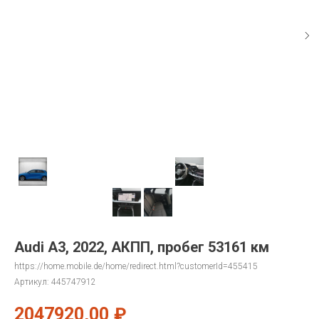
Audi A3, 2022, АКПП, пробег 53161 км
https://home.mobile.de/home/redirect.html?customerId=455415
Артикул:
445747912
2047920,00
₽