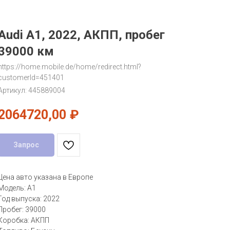
Audi A1, 2022, АКПП, пробег
39000 км
https://home.mobile.de/home/redirect.html?
customerId=451401
Артикул:
445889004
2064720,00
₽
Запрос
Цена авто указана в Европе
Модель: A1
Год выпуска: 2022
Пробег: 39000
Коробка: АКПП