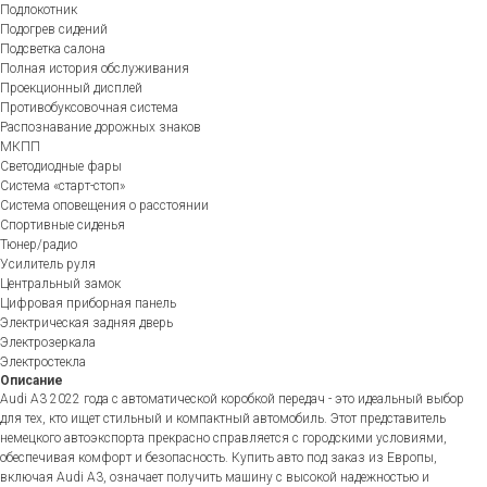
Подлокотник
Подогрев сидений
Подсветка салона
Полная история обслуживания
Проекционный дисплей
Противобуксовочная система
Распознавание дорожных знаков
МКПП
Светодиодные фары
Система «старт-стоп»
Система оповещения о расстоянии
Спортивные сиденья
Тюнер/радио
Усилитель руля
Центральный замок
Цифровая приборная панель
Электрическая задняя дверь
Электрозеркала
Электростекла
Описание
Audi A3 2022 года с автоматической коробкой передач - это идеальный выбор
для тех, кто ищет стильный и компактный автомобиль. Этот представитель
немецкого автоэкспорта прекрасно справляется с городскими условиями,
обеспечивая комфорт и безопасность. Купить авто под заказ из Европы,
включая Audi A3, означает получить машину с высокой надежностью и