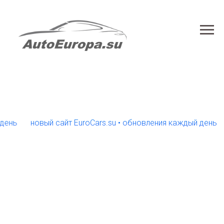
ь
новый сайт EuroCars.su • обновления каждый день
но