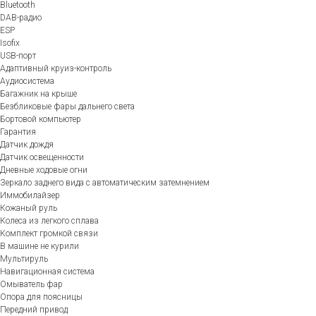
Bluetooth
DAB-радио
ESP
Isofix
USB-порт
Адаптивный круиз-контроль
Аудиосистема
Багажник на крыше
Безбликовые фары дальнего света
Бортовой компьютер
Гарантия
Датчик дождя
Датчик освещенности
Дневные ходовые огни
Зеркало заднего вида с автоматическим затемнением
Иммобилайзер
Кожаный руль
Колеса из легкого сплава
Комплект громкой связи
В машине не курили
Мультируль
Навигационная система
Омыватель фар
Опора для поясницы
Передний привод