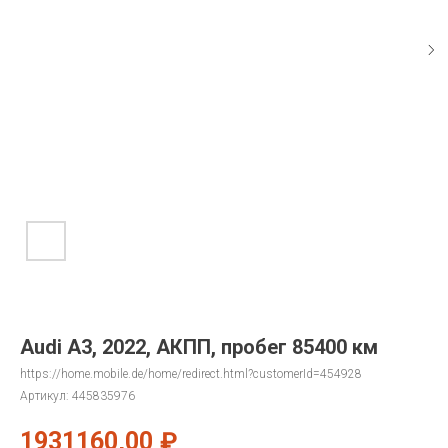
Audi A3, 2022, АКПП, пробег 85400 км
https://home.mobile.de/home/redirect.html?customerId=454928
Артикул:
445835976
1931160,00
₽