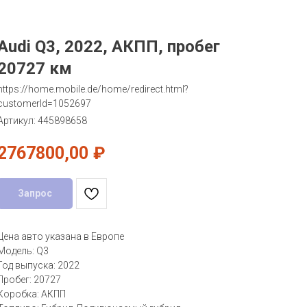
Audi Q3, 2022, АКПП, пробег
20727 км
https://home.mobile.de/home/redirect.html?
customerId=1052697
Артикул:
445898658
2767800,00
₽
Запрос
Цена авто указана в Европе
Модель: Q3
Год выпуска: 2022
Пробег: 20727
Коробка: АКПП