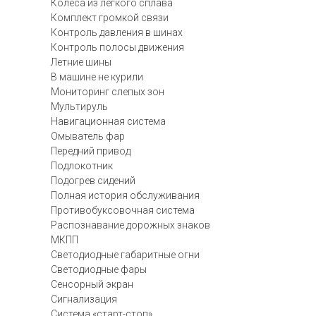
Колеса из легкого сплава
Комплект громкой связи
Контроль давления в шинах
Контроль полосы движения
Летние шины
В машине не курили
Мониторинг слепых зон
Мультируль
Навигационная система
Омыватель фар
Передний привод
Подлокотник
Подогрев сидений
Полная история обслуживания
Противобуксовочная система
Распознавание дорожных знаков
МКПП
Светодиодные габаритные огни
Светодиодные фары
Сенсорный экран
Сигнализация
Система «старт-стоп»