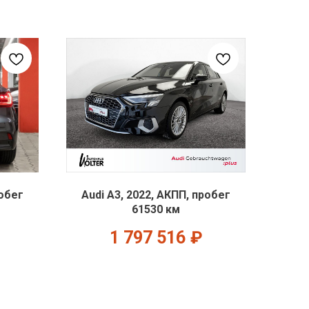
робег
Audi A3, 2022, АКПП, пробег
61530 км
1 797 516
₽