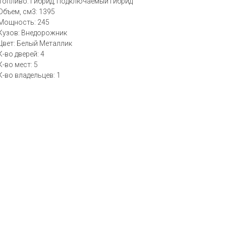
Топливо: Гибрид, Подключаемый гибрид
Объем, см3: 1395
Мощность: 245
Кузов: Внедорожник
Цвет: Белый Металлик
К-во дверей: 4
К-во мест: 5
К-во владельцев: 1