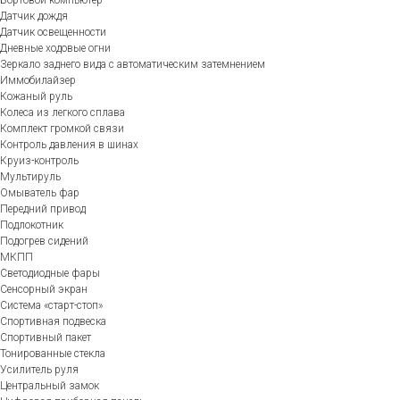
Датчик дождя
Датчик освещенности
Дневные ходовые огни
Зеркало заднего вида с автоматическим затемнением
Иммобилайзер
Кожаный руль
Колеса из легкого сплава
Комплект громкой связи
Контроль давления в шинах
Круиз-контроль
Мультируль
Омыватель фар
Передний привод
Подлокотник
Подогрев сидений
МКПП
Светодиодные фары
Сенсорный экран
Система «старт-стоп»
Спортивная подвеска
Спортивный пакет
Тонированные стекла
Усилитель руля
Центральный замок