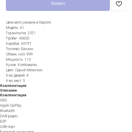
Запрос
Цена авто указана в Европе
Модель: A1
Год выпуска: 2021
Пробег: 46600
Коробка: АКПП
Топливо: Бензин
Объем, см3: 999
Мощность: 110
Кузов: Кляйнваген
Цвет: Серый Металлик
К-во дверей: 4
К-во мест: 5
Комплектация
Описание
Комплектация
ABS
Apple CarPlay
Bluetooth
DAB-радио
ESP
USB-порт
Бортовой компьютер