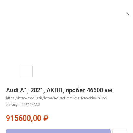
Audi A1, 2021, АКПП, пробег 46600 км
https://home.mobile.de/home/redirect.html?customerId=476392
Артикул:
445714883
915600,00
₽