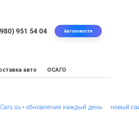
(980) 951 54 04
Автоновости
оставка авто
ОСАГО
s.su • обновления каждый день
новый сайт E