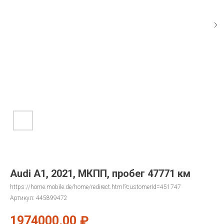
Audi A1, 2021, МКПП, пробег 47771 км
https://home.mobile.de/home/redirect.html?customerId=451747
Артикул:
445899472
1974000,00
₽