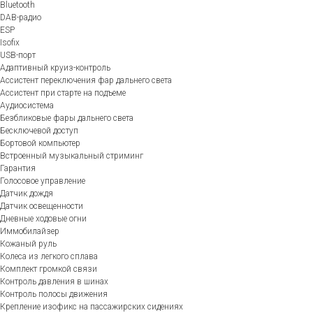
Bluetooth
DAB-радио
ESP
Isofix
USB-порт
Адаптивный круиз-контроль
Ассистент переключения фар дальнего света
Ассистент при старте на подъеме
Аудиосистема
Безбликовые фары дальнего света
Бесключевой доступ
Бортовой компьютер
Встроенный музыкальный стриминг
Гарантия
Голосовое управление
Датчик дождя
Датчик освещенности
Дневные ходовые огни
Иммобилайзер
Кожаный руль
Колеса из легкого сплава
Комплект громкой связи
Контроль давления в шинах
Контроль полосы движения
Крепление изофикс на пассажирских сидениях