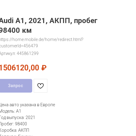
Audi A1, 2021, АКПП, пробег
98400 км
https://home.mobile.de/home/redirect.html?
customerId=456479
Артикул:
445861299
1506120,00
₽
Запрос
Цена авто указана в Европе
Модель: A1
Год выпуска: 2021
Пробег: 98400
Коробка: АКПП