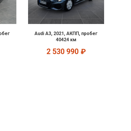
робег
Audi A3, 2021, АКПП, пробег
40424 км
2 530 990
₽