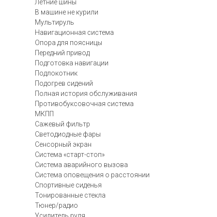
Летние шины
В машине не курили
Мультируль
Навигационная система
Опора для поясницы
Передний привод
Подготовка навигации
Подлокотник
Подогрев сидений
Полная история обслуживания
Противобуксовочная система
МКПП
Сажевый фильтр
Светодиодные фары
Сенсорный экран
Система «старт-стоп»
Система аварийного вызова
Система оповещения о расстоянии
Спортивные сиденья
Тонированные стекла
Тюнер/радио
Усилитель руля