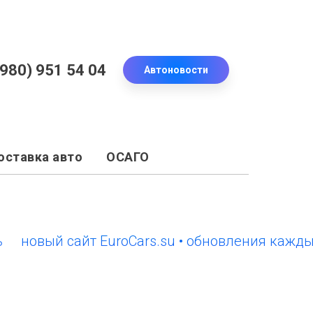
(980) 951 54 04
Автоновости
оставка авто
ОСАГО
вый сайт EuroCars.su • обновления каждый де