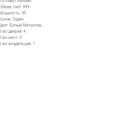
Топливо: Бензин
Объем, см3: 999
Мощность: 95
Кузов: Седан
Цвет: Белый Металлик
К-во дверей: 4
К-во мест: 5
К-во владельцев: 1