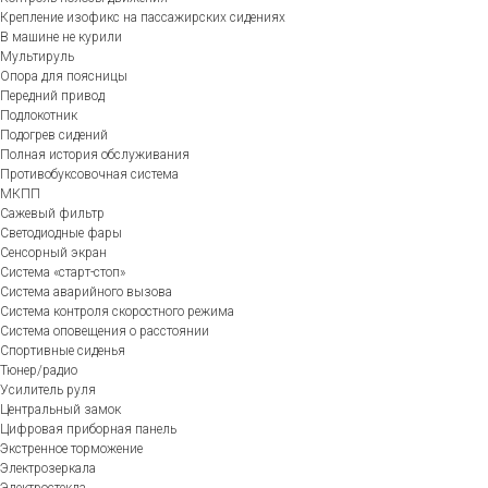
Крепление изофикс на пассажирских сидениях
В машине не курили
Мультируль
Опора для поясницы
Передний привод
Подлокотник
Подогрев сидений
Полная история обслуживания
Противобуксовочная система
МКПП
Сажевый фильтр
Светодиодные фары
Сенсорный экран
Система «старт-стоп»
Система аварийного вызова
Система контроля скоростного режима
Система оповещения о расстоянии
Спортивные сиденья
Тюнер/радио
Усилитель руля
Центральный замок
Цифровая приборная панель
Экстренное торможение
Электрозеркала
Электростекла