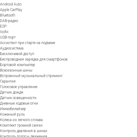
Android Auto
Apple CarPlay
Bluetooth
DAB-радио
ESP
Isofix
USB-порт
Ассистент при старте на подъеме
Аудиосистема
Бесключевой доступ
Беспроводная зарядка для смартфонов
Бортовой компьютер
Всесезонные шины
Встроенный музыкальный стриминг
Гарантия
Голосовое управление
Датчик дождя
Датчик освещенности
Дневные ходовые огни
Иммобилайзер
Кожаный руль
Колеса из легкого сплава
Комплект громкой связи
Контроль давления в шинах
Контроль полосы движения