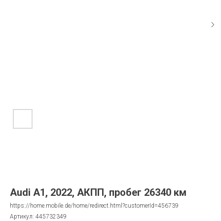
Audi A1, 2022, АКПП, пробег 26340 км
https://home.mobile.de/home/redirect.html?customerId=456739
Артикул:
445732349