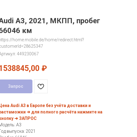
Audi A3, 2021, МКПП, пробег
66046 км
https://home.mobile.de/home/redirect.html?
customerId=28625347
Артикул:
449230067
1538845,00
₽
Запрос
Цена Audi A3 в Европе без учёта доставки и
растаможки ➜ для полного расчёта нажмите на
кнопку ➜ ЗАПРОС
Модель: A3
Год выпуска: 2021