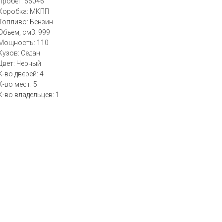
Пробег: 66046
Коробка: МКПП
Топливо: Бензин
Объем, см3: 999
Мощность: 110
Кузов: Седан
Цвет: Черный
К-во дверей: 4
К-во мест: 5
К-во владельцев: 1