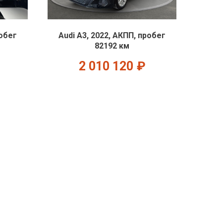
робег
Audi A3, 2022, АКПП, пробег
82192 км
2 010 120
₽