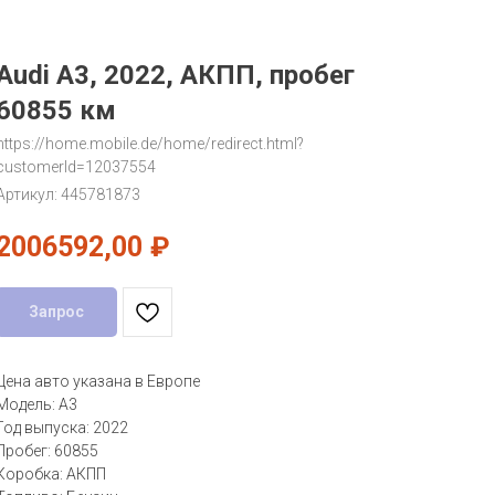
Audi A3, 2022, АКПП, пробег
60855 км
https://home.mobile.de/home/redirect.html?
customerId=12037554
Артикул:
445781873
2006592,00
₽
Запрос
Цена авто указана в Европе
Модель: A3
Год выпуска: 2022
Пробег: 60855
Коробка: АКПП