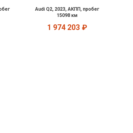
робег
Audi Q2, 2023, АКПП, пробег
15098 км
1 974 203
₽