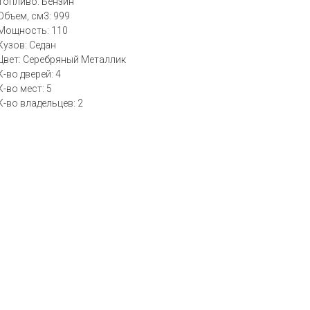
Топливо: Бензин
Объем, см3: 999
Мощность: 110
Кузов: Седан
Цвет: Серебряный Металлик
К-во дверей: 4
К-во мест: 5
К-во владельцев: 2