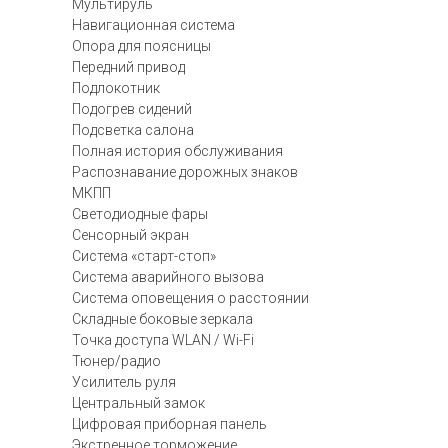
Мультируль
Навигационная система
Опора для поясницы
Передний привод
Подлокотник
Подогрев сидений
Подсветка салона
Полная история обслуживания
Распознавание дорожных знаков
МКПП
Светодиодные фары
Сенсорный экран
Система «старт-стоп»
Система аварийного вызова
Система оповещения о расстоянии
Складные боковые зеркала
Точка доступа WLAN / Wi-Fi
Тюнер/радио
Усилитель руля
Центральный замок
Цифровая приборная панель
Экстренное торможение