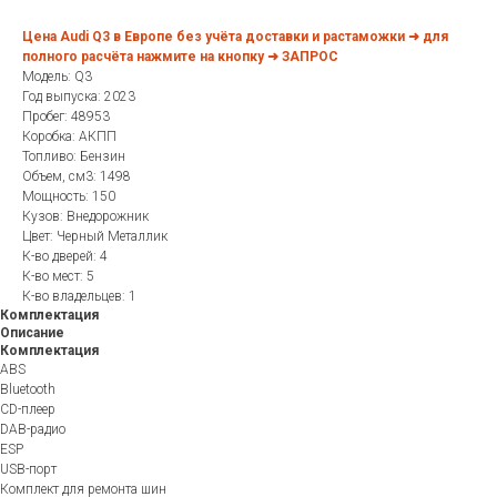
Цена Audi Q3 в Европе без учёта доставки и растаможки ➜ для
полного расчёта нажмите на кнопку ➜ ЗАПРОС
Модель: Q3
Год выпуска: 2023
Пробег: 48953
Коробка: АКПП
Топливо: Бензин
Объем, см3: 1498
Мощность: 150
Кузов: Внедорожник
Цвет: Черный Металлик
К-во дверей: 4
К-во мест: 5
К-во владельцев: 1
Комплектация
Описание
Комплектация
ABS
Bluetooth
CD-плеер
DAB-радио
ESP
USB-порт
Комплект для ремонта шин