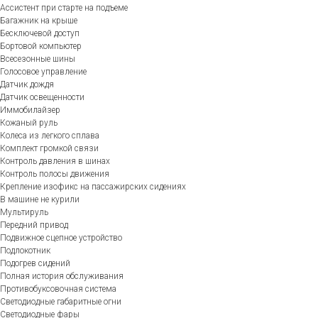
Ассистент при старте на подъеме
Багажник на крыше
Бесключевой доступ
Бортовой компьютер
Всесезонные шины
Голосовое управление
Датчик дождя
Датчик освещенности
Иммобилайзер
Кожаный руль
Колеса из легкого сплава
Комплект громкой связи
Контроль давления в шинах
Контроль полосы движения
Крепление изофикс на пассажирских сидениях
В машине не курили
Мультируль
Передний привод
Подвижное сцепное устройство
Подлокотник
Подогрев сидений
Полная история обслуживания
Противобуксовочная система
Светодиодные габаритные огни
Светодиодные фары