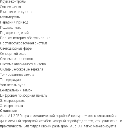
Круиз-контроль
Летние шины
В машине не курили
Мультируль
Передний привод
Подлокотник
Подогрев сидений
Полная история обслуживания
Противобуксовочная система
Светодиодные фары
Сенсорный экран
Система «старт-стоп»
Система аварийного вызова
Складные боковые зеркала
Тонированные стекла
Тюнер/радио
Усилитель руля
Центральный замок
Цифровая приборная панель
Электрозеркала
Электростекла
Описание
Audi A1 2020 года с механической коробкой передач — это компактный и
динамичный городской хэтчбек, который подойдёт для тех, кто ценит стиль и
практичность. Благодаря своим размерам, Audi A1 легко маневрирует в