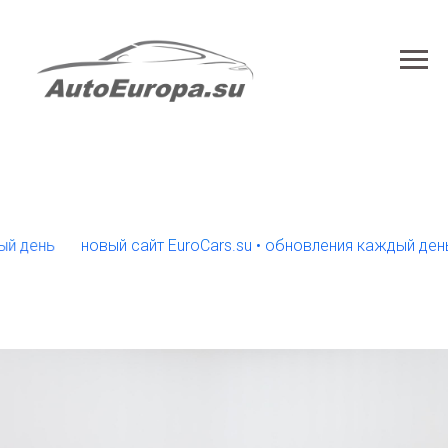
нь
новый сайт EuroCars.su • обновления каждый день
н