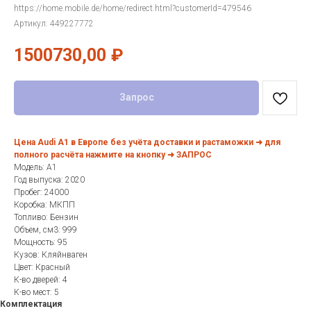
https://home.mobile.de/home/redirect.html?customerId=479546
Артикул:
449227772
1500730,00
₽
Запрос
Цена Audi A1 в Европе без учёта доставки и растаможки ➜ для
полного расчёта нажмите на кнопку ➜ ЗАПРОС
Модель: A1
Год выпуска: 2020
Пробег: 24000
Коробка: МКПП
Топливо: Бензин
Объем, см3: 999
Мощность: 95
Кузов: Кляйнваген
Цвет: Красный
К-во дверей: 4
К-во мест: 5
Комплектация