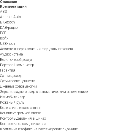
Описание
Комплектация
ABS
Android Auto
Bluetooth
DAB-радио
ESP
Isofix
USB-порт
Ассистент переключения фар дальнего света
Аудиосистема
Бесключевой доступ
Бортовой компьютер
Гарантия
Датчик дождя
Датчик освещенности
Дневные ходовые огни
Зеркало заднего вида с автоматическим затемнением
Иммобилайзер
Кожаный руль
Колеса из легкого сплава
Комплект громкой связи
Контроль давления в шинах
Контроль полосы движения
Крепление изофикс на пассажирских сидениях