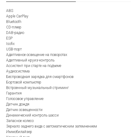
ABS
Apple CarPlay
Bluetooth
CD-плеер
DAB-радио
ESP
Isofix
USB-порт
Адаптивное освещение на поворотах
Адаптивный круиз-контроль
Ассистент при старте на подъеме
Аудиосистема
Беспроводная зарядка для смартфонов
Бортовой компьютер
Встроенный музыкальный стриминг
Гарантия
Голосовое управление
Датчик дождя
Датчик освещенности
Динамический контроль шасси
Запасное колесо
Зеркало заднего вида с автоматическим затемнением
Иммобилайзер