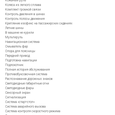
Кожаный руль
Колеса из легкого сплава
Комплект громкой связи
Контроль давления в шинах
Контроль полосы движения
Крепление изофикс на пассажирских сидениях
Летние шины
В машине не курили
Мультируль
Навигационная система
Омыватель фар
Опора для поясницы
Передний привод
Подготовка навигации
Подлокотник
Полная история обслуживания
Противобуксовочная система
Распознавание дорожных знаков
Светодиодные габаритные огни
Светодиодные фары
Сенсорный экран
Сигнализация
Система «старт-стоп»
Система аварийного вызова
Система контроля скоростного режима