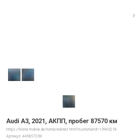
Audi A3, 2021, АКПП, пробег 87570 км
https://home.mobile.de/home/redirect.html?customerId=10943218
Артикул:
445857209