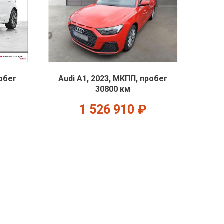
робег
Audi A1, 2023, МКПП, пробег
30800 км
1 526 910
₽