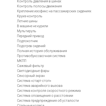
Контроль давления в шинах
Контроль полосы движения
Крепление изофикс на пассажирских сидениях
Круиз-контроль
Летние шины
В машине не курили
Мультируль
Передний привод
Подлокотник
Подогрев сидений
Полная история обслуживания
Противобуксовочная система
МКПП
Сажевый фильтр
Светодиодные фары
Сенсорный экран
Система «старт-стоп»
Система аварийного вызова
Система контроля скоростного режима
Система оповещения о расстоянии
Система предупреждения об усталости
Стальные колеса