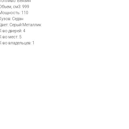
Топливо: Бензин
Объем, см3: 999
Мощность: 110
Кузов: Седан
Цвет: Серый Металлик
К-во дверей: 4
К-во мест: 5
К-во владельцев: 1