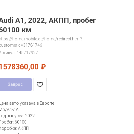
Audi A1, 2022, АКПП, пробег
60100 км
https://home.mobile.de/home/redirect.html?
customerId=31781746
Артикул:
445717927
1578360,00
₽
Запрос
Цена авто указана в Европе
Модель: A1
Год выпуска: 2022
Пробег: 60100
Коробка: АКПП