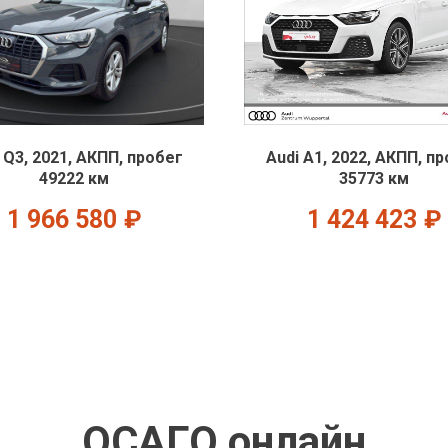
 Q3, 2021, АКПП, пробег
Audi A1, 2022, АКПП, п
49222 км
35773 км
1 966 580
₽
1 424 423
₽
ОСАГО онлайн