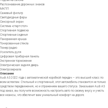
Подсветка салона
Распознавание дорожных знаков
МКПП
Сажевый фильтр
Светодиодные фары
Сенсорный экран
Система «старт-стоп»
Спортивная подвеска
Спортивные сиденья
Панорамная крыша
Тонированные стекла
Тюнер/радио
Усилитель руля
Цифровая приборная панель
Экстренное торможение
Электрическая задняя дверь
Электрозеркала
Описание
Audi A3 2022 года с автоматической коробкой передач – это высший класс по
всем аспектам. Стильный и спортивный, этот автомобиль становится не только
средством передвижения, но и отражением вашего статуса. Заказывая Audi A3
под заказ, вы получите возможность настроить авто по своему вкусу и учесть
все нюансы, что обеспечит вам уникальный комфорт на дороге.