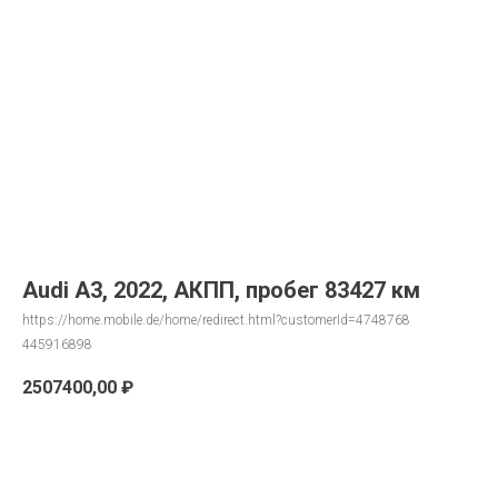
Audi A3, 2022, АКПП, пробег 83427 км
https://home.mobile.de/home/redirect.html?customerId=4748768
445916898
2507400,00
₽
Запрос