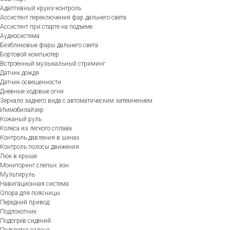
Адаптивный круиз-контроль
Ассистент переключения фар дальнего света
Ассистент при старте на подъеме
Аудиосистема
Безбликовые фары дальнего света
Бортовой компьютер
Встроенный музыкальный стриминг
Датчик дождя
Датчик освещенности
Дневные ходовые огни
Зеркало заднего вида с автоматическим затемнением
Иммобилайзер
Кожаный руль
Колеса из легкого сплава
Контроль давления в шинах
Контроль полосы движения
Люк в крыше
Мониторинг слепых зон
Мультируль
Навигационная система
Опора для поясницы
Передний привод
Подлокотник
Подогрев сидений