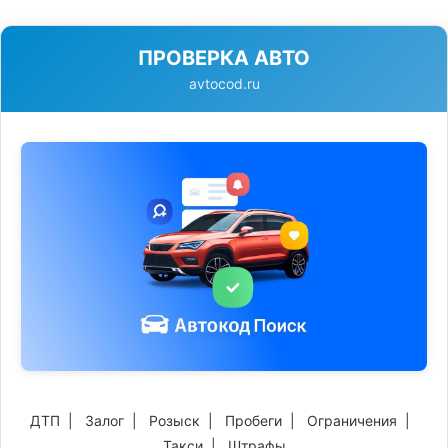
ПРОВЕРКА АВТО
avtocod.ru
ДТП
|
Залог
|
Розыск
|
Пробеги
|
Ограничения
|
Такси
|
Штрафы