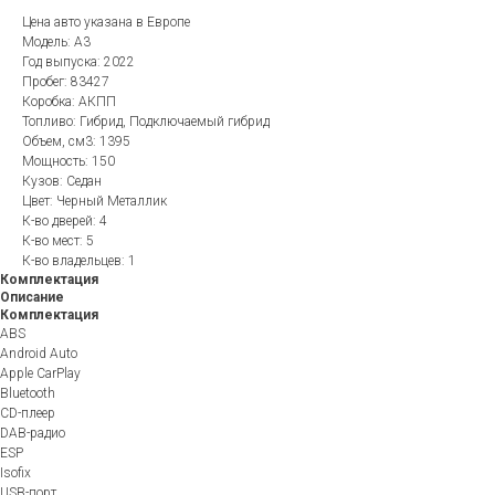
Цена авто указана в Европе
Модель: A3
Год выпуска: 2022
Пробег: 83427
Коробка: АКПП
Топливо: Гибрид, Подключаемый гибрид
Объем, см3: 1395
Мощность: 150
Кузов: Седан
Цвет: Черный Металлик
К-во дверей: 4
К-во мест: 5
К-во владельцев: 1
Комплектация
Описание
Комплектация
ABS
Android Auto
Apple CarPlay
Bluetooth
CD-плеер
DAB-радио
ESP
Isofix
USB-порт