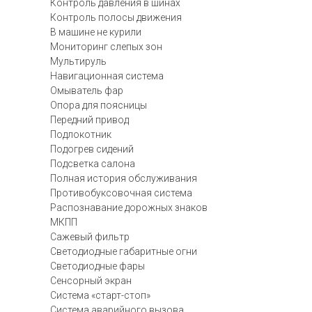
Контроль давления в шинах
Контроль полосы движения
В машине не курили
Мониторинг слепых зон
Мультируль
Навигационная система
Омыватель фар
Опора для поясницы
Передний привод
Подлокотник
Подогрев сидений
Подсветка салона
Полная история обслуживания
Противобуксовочная система
Распознавание дорожных знаков
МКПП
Сажевый фильтр
Светодиодные габаритные огни
Светодиодные фары
Сенсорный экран
Система «старт-стоп»
Система аварийного вызова