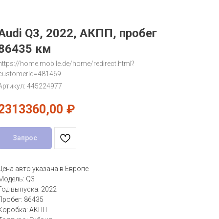
Audi Q3, 2022, АКПП, пробег
86435 км
https://home.mobile.de/home/redirect.html?
customerId=481469
Артикул:
445224977
2313360,00
₽
Запрос
Цена авто указана в Европе
Модель: Q3
Год выпуска: 2022
Пробег: 86435
Коробка: АКПП