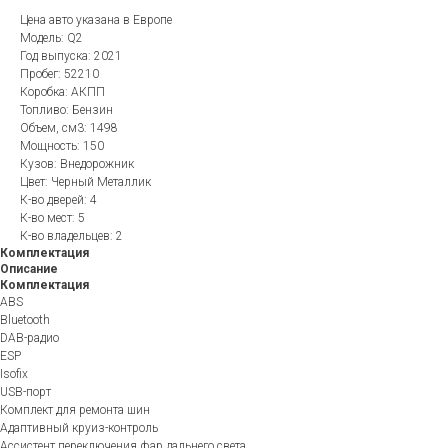
Цена авто указана в Европе
Модель: Q2
Год выпуска: 2021
Пробег: 52210
Коробка: АКПП
Топливо: Бензин
Объем, см3: 1498
Мощность: 150
Кузов: Внедорожник
Цвет: Черный Металлик
К-во дверей: 4
К-во мест: 5
К-во владельцев: 2
Комплектация
Описание
Комплектация
ABS
Bluetooth
DAB-радио
ESP
Isofix
USB-порт
Комплект для ремонта шин
Адаптивный круиз-контроль
Ассистент переключения фар дальнего света