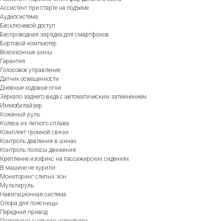
Ассистент при старте на подъеме
Аудиосистема
Бесключевой доступ
Беспроводная зарядка для смартфонов
Бортовой компьютер
Всесезонные шины
Гарантия
Голосовое управление
Датчик освещенности
Дневные ходовые огни
Зеркало заднего вида с автоматическим затемнением
Иммобилайзер
Кожаный руль
Колеса из легкого сплава
Комплект громкой связи
Контроль давления в шинах
Контроль полосы движения
Крепление изофикс на пассажирских сидениях
В машине не курили
Мониторинг слепых зон
Мультируль
Навигационная система
Опора для поясницы
Передний привод