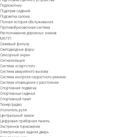
Подготовка сцепного устройства
Подлокотник
Подогрев сидений
Подсветка салона
Полная история обслуживания
Противобуксовочная система
Распознавание дорожных знаков
МКПП
Сажевый фильтр
Светодиодные фары
Сенсорный экран
Сигнализация
Система «старт-стоп»
Система аварийного вызова
Система контроля скоростного режима
Система оповещения о расстоянии
Спортивная подвеска
Спортивные сиденья
Спортивный пакет
Тюнер/радио
Усилитель руля
Центральный замок
Цифровая приборная панель
Экстренное торможение
Электрическая задняя дверь