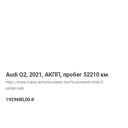
Audi Q2, 2021, АКПП, пробег 52210 км
https://home.mobile.de/home/redirect.html?customerId=456675
445861448
1929480,00
₽
Запрос