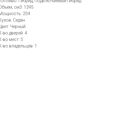
Топливо: Гибрид, Подключаемый гибрид
Объем, см3: 1395
Мощность: 204
Кузов: Седан
Цвет: Черный
К-во дверей: 4
К-во мест: 5
К-во владельцев: 1