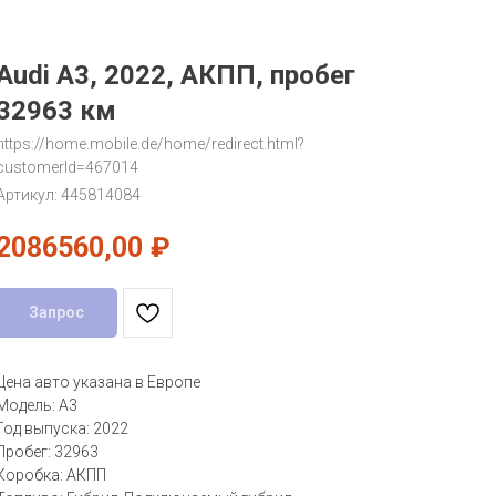
Audi A3, 2022, АКПП, пробег
32963 км
https://home.mobile.de/home/redirect.html?
customerId=467014
Артикул:
445814084
2086560,00
₽
Запрос
Цена авто указана в Европе
Модель: A3
Год выпуска: 2022
Пробег: 32963
Коробка: АКПП