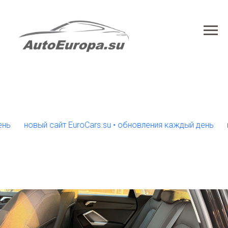
новый сайт EuroCars.su • обновления каждый день
новый