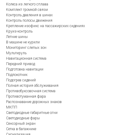
Колеса из легкого сплава
Комплект громкой связи
Контроль давления в шинах
Контроль полосы движения
Крепление изофикс на пассажирских сидениях
Круиз-контроль
Летние шины
В машине не курили
Мониторинг слепых зон
Мультируль
Навигационная система
Передний привод
Подготовка навигации
Подлокотник
Подогрев сидений
Полная история обслуживания
Противобуксовочная система
Противотуманная фара
Распознавание дорожных знаков
МКПП
Светодиодные габаритные огни
Светодиодные фары
Сенсорный экран
Сетка в багажнике
Сигнализация