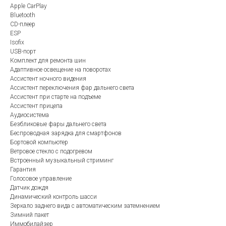
Apple CarPlay
Bluetooth
CD-плеер
ESP
Isofix
USB-порт
Комплект для ремонта шин
Адаптивное освещение на поворотах
Ассистент ночного видения
Ассистент переключения фар дальнего света
Ассистент при старте на подъеме
Ассистент прицепа
Аудиосистема
Безбликовые фары дальнего света
Беспроводная зарядка для смартфонов
Бортовой компьютер
Ветровое стекло с подогревом
Встроенный музыкальный стриминг
Гарантия
Голосовое управление
Датчик дождя
Динамический контроль шасси
Зеркало заднего вида с автоматическим затемнением
Зимний пакет
Иммобилайзер