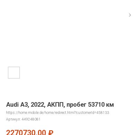
Audi A3, 2022, АКПП, пробег 53710 км
https://home.mobile.de/home/redirect.html?customerId=458133
Артикул:
449248081
2270730,00
₽