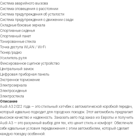
Система аварийного вызова
Система оповещения о расстоянии
Система предупреждения об усталости
Система предупреждения о движении сзади
Складные боковые зеркала
Спортивные сиденья
Спортивный пакет
Тонированные стекла
Точка доступа WLAN / Wi-Fi
Тюнер/радио
Усилитель руля
Фиксированное сцепное устройство
Центральный замок
Цифровая приборная панель
Экстренное торможение
Электрозеркала
Электросиденья
Электростекла
Описание
Audi A3 2022 года — это стильный хэтчбек с автоматической коробкой передач,
который идеально подходит для городских поездок. Этот автомобиль предлагает
высокое качество и надежность. Заказать авто под заказ из Европы и получить
Audi A3 — это разумный выбор для тех, кто ценит стиль и комфорт. Обеспечьте
себе идеальные условия передвижения с этим автомобилем, который сделает
каждую поездку особенной.