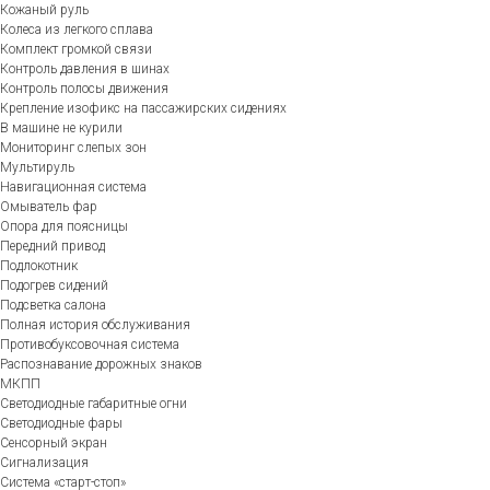
Кожаный руль
Колеса из легкого сплава
Комплект громкой связи
Контроль давления в шинах
Контроль полосы движения
Крепление изофикс на пассажирских сидениях
В машине не курили
Мониторинг слепых зон
Мультируль
Навигационная система
Омыватель фар
Опора для поясницы
Передний привод
Подлокотник
Подогрев сидений
Подсветка салона
Полная история обслуживания
Противобуксовочная система
Распознавание дорожных знаков
МКПП
Светодиодные габаритные огни
Светодиодные фары
Сенсорный экран
Сигнализация
Система «старт-стоп»