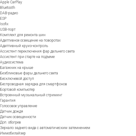
Apple CarPlay
Bluetooth
DAB-радио
ESP
Isofix
USB-порт
Комплект для ремонта шин
Адаптивное освещение на поворотах
Адаптивный круиз-контроль
Ассистент переключения фар дальнего света
Ассистент при старте на подъеме
Аудиосистема
Багажник на крыше
Безбликовые фары дальнего света
Бесключевой доступ
Беспроводная зарядка для смартфонов
Бортовой компьютер
Встроенный музыкальный стриминг
Гарантия
Голосовое управление
Датчик дождя
Датчик освещенности
Доп. обогрев
Зеркало заднего вида с автоматическим затемнением
Иммобилайзер