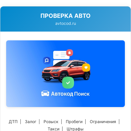
ПРОВЕРКА АВТО
avtocod.ru
ДТП
|
Залог
|
Розыск
|
Пробеги
|
Ограничения
|
Такси
|
Штрафы