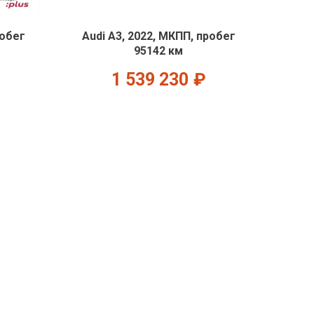
робег
Audi A3, 2022, МКПП, пробег
95142 км
1 539 230
₽