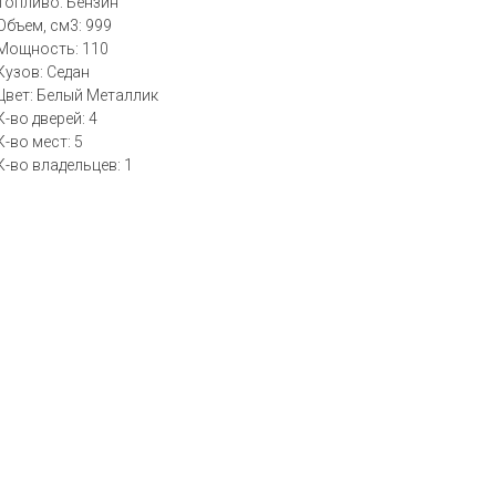
Топливо: Бензин
Объем, см3: 999
Мощность: 110
Кузов: Седан
Цвет: Белый Металлик
К-во дверей: 4
К-во мест: 5
К-во владельцев: 1