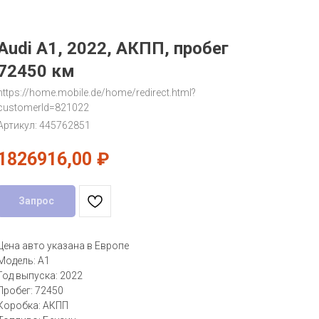
Audi A1, 2022, АКПП, пробег
72450 км
https://home.mobile.de/home/redirect.html?
customerId=821022
Артикул:
445762851
1826916,00
₽
Запрос
Цена авто указана в Европе
Модель: A1
Год выпуска: 2022
Пробег: 72450
Коробка: АКПП