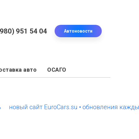
(980) 951 54 04
Автоновости
оставка авто
ОСАГО
вый сайт EuroCars.su • обновления каждый де