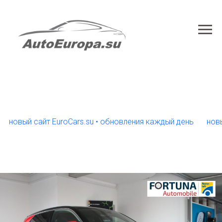
вый сайт EuroCars.su • обновления каждый день
новый сай