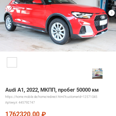
Audi A1, 2022, МКПП, пробег 50000 км
https://home.mobile.de/home/redirect.html?customerId=12571045
Артикул:
445792747
1762320,00
₽