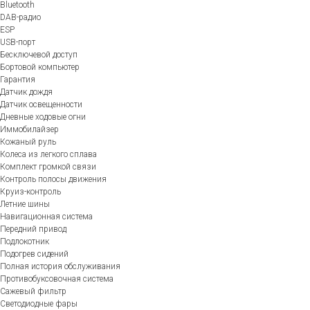
Bluetooth
DAB-радио
ESP
USB-порт
Бесключевой доступ
Бортовой компьютер
Гарантия
Датчик дождя
Датчик освещенности
Дневные ходовые огни
Иммобилайзер
Кожаный руль
Колеса из легкого сплава
Комплект громкой связи
Контроль полосы движения
Круиз-контроль
Летние шины
Навигационная система
Передний привод
Подлокотник
Подогрев сидений
Полная история обслуживания
Противобуксовочная система
Сажевый фильтр
Светодиодные фары