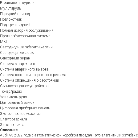
В машине не курили
Мультируль
Передний привод
Подлокотник
Подогрев сидений
Полная история обслуживания
Противобуксовочная система
МКПП
Светодиодные габаритные огни
Светодиодные фары
Сенсорный экран
Система «старт-стоп»
Система аварийного вызова
Система контроля скоростного режима
Система оповещения о расстоянии
Съемное сцепное устройство
Тюнер/радио
Усилитель руля
Центральный замок
Цифровая приборная панель
Экстренное торможение
Электрозеркала
Электростекла
Описание
Audi A3 2022 года с автоматической коробкой передач - это элегантный хэтчбек с