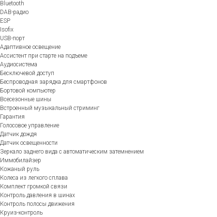
Bluetooth
DAB-радио
ESP
Isofix
USB-порт
Адаптивное освещение
Ассистент при старте на подъеме
Аудиосистема
Бесключевой доступ
Беспроводная зарядка для смартфонов
Бортовой компьютер
Всесезонные шины
Встроенный музыкальный стриминг
Гарантия
Голосовое управление
Датчик дождя
Датчик освещенности
Зеркало заднего вида с автоматическим затемнением
Иммобилайзер
Кожаный руль
Колеса из легкого сплава
Комплект громкой связи
Контроль давления в шинах
Контроль полосы движения
Круиз-контроль