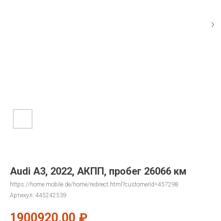
Audi A3, 2022, АКПП, пробег 26066 км
https://home.mobile.de/home/redirect.html?customerId=457298
Артикул:
445242539
1900920,00
₽