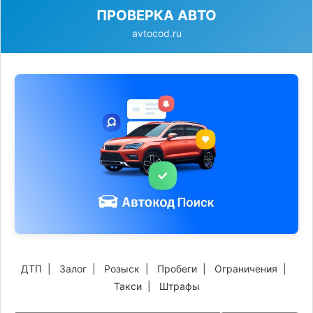
ПРОВЕРКА АВТО
avtocod.ru
ДТП
|
Залог
|
Розыск
|
Пробеги
|
Ограничения
|
Такси
|
Штрафы