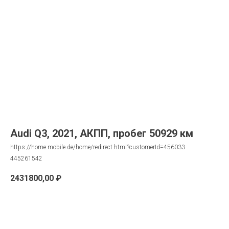
Audi Q3, 2021, АКПП, пробег 50929 км
https://home.mobile.de/home/redirect.html?customerId=456033
445261542
2431800,00
₽
Запрос