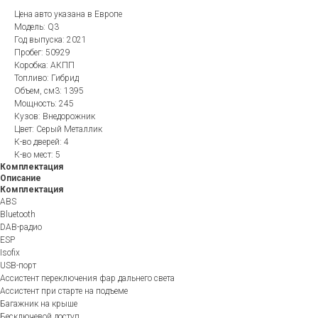
Цена авто указана в Европе
Модель: Q3
Год выпуска: 2021
Пробег: 50929
Коробка: АКПП
Топливо: Гибрид
Объем, см3: 1395
Мощность: 245
Кузов: Внедорожник
Цвет: Серый Металлик
К-во дверей: 4
К-во мест: 5
Комплектация
Описание
Комплектация
ABS
Bluetooth
DAB-радио
ESP
Isofix
USB-порт
Ассистент переключения фар дальнего света
Ассистент при старте на подъеме
Багажник на крыше
Бесключевой доступ