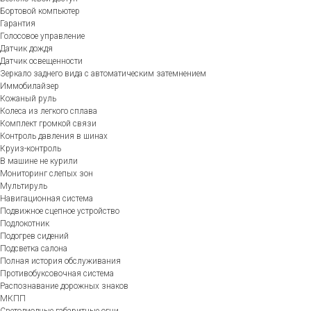
Бортовой компьютер
Гарантия
Голосовое управление
Датчик дождя
Датчик освещенности
Зеркало заднего вида с автоматическим затемнением
Иммобилайзер
Кожаный руль
Колеса из легкого сплава
Комплект громкой связи
Контроль давления в шинах
Круиз-контроль
В машине не курили
Мониторинг слепых зон
Мультируль
Навигационная система
Подвижное сцепное устройство
Подлокотник
Подогрев сидений
Подсветка салона
Полная история обслуживания
Противобуксовочная система
Распознавание дорожных знаков
МКПП