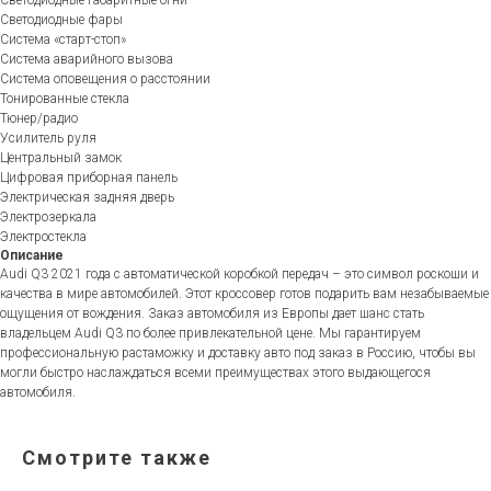
Светодиодные габаритные огни
Светодиодные фары
Система «старт-стоп»
Система аварийного вызова
Система оповещения о расстоянии
Тонированные стекла
Тюнер/радио
Усилитель руля
Центральный замок
Цифровая приборная панель
Электрическая задняя дверь
Электрозеркала
Электростекла
Описание
Audi Q3 2021 года с автоматической коробкой передач – это символ роскоши и
качества в мире автомобилей. Этот кроссовер готов подарить вам незабываемые
ощущения от вождения. Заказ автомобиля из Европы дает шанс стать
владельцем Audi Q3 по более привлекательной цене. Мы гарантируем
профессиональную растаможку и доставку авто под заказ в Россию, чтобы вы
могли быстро наслаждаться всеми преимуществах этого выдающегося
автомобиля.
Смотрите также