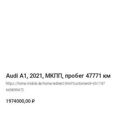
Audi A1, 2021, МКПП, пробег 47771 км
https://home.mobile.de/home/redirect.html?customerId=451747
445899472
1974000,00
₽
Запрос