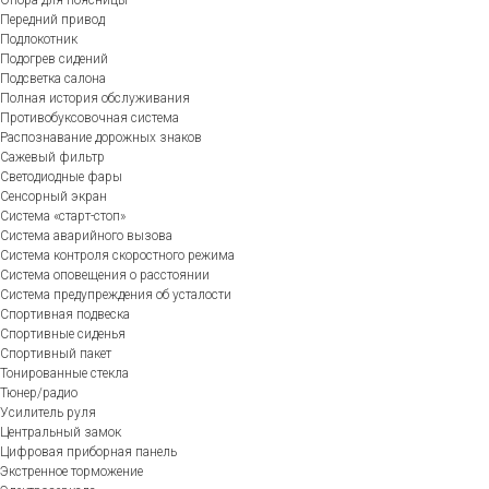
Опора для поясницы
Передний привод
Подлокотник
Подогрев сидений
Подсветка салона
Полная история обслуживания
Противобуксовочная система
Распознавание дорожных знаков
Сажевый фильтр
Светодиодные фары
Сенсорный экран
Система «старт-стоп»
Система аварийного вызова
Система контроля скоростного режима
Система оповещения о расстоянии
Система предупреждения об усталости
Спортивная подвеска
Спортивные сиденья
Спортивный пакет
Тонированные стекла
Тюнер/радио
Усилитель руля
Центральный замок
Цифровая приборная панель
Экстренное торможение