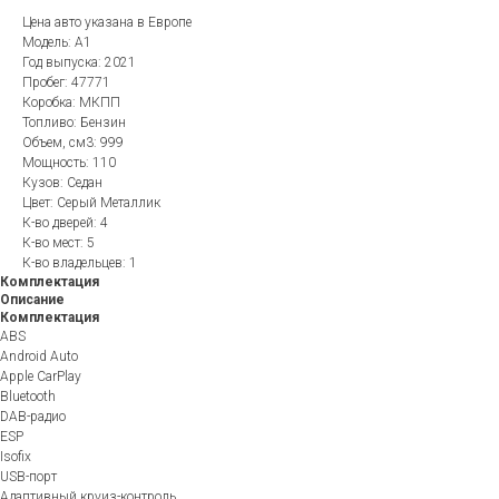
Цена авто указана в Европе
Модель: A1
Год выпуска: 2021
Пробег: 47771
Коробка: МКПП
Топливо: Бензин
Объем, см3: 999
Мощность: 110
Кузов: Седан
Цвет: Серый Металлик
К-во дверей: 4
К-во мест: 5
К-во владельцев: 1
Комплектация
Описание
Комплектация
ABS
Android Auto
Apple CarPlay
Bluetooth
DAB-радио
ESP
Isofix
USB-порт
Адаптивный круиз-контроль