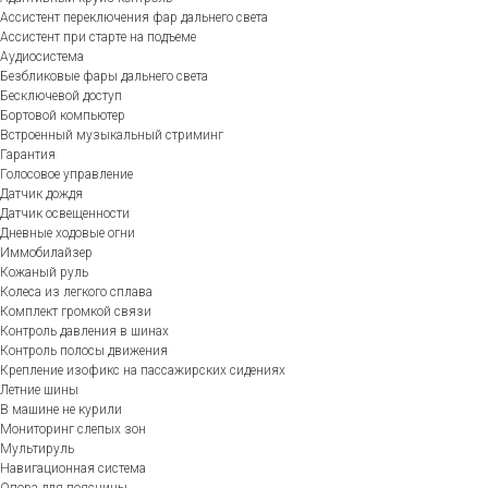
Ассистент переключения фар дальнего света
Ассистент при старте на подъеме
Аудиосистема
Безбликовые фары дальнего света
Бесключевой доступ
Бортовой компьютер
Встроенный музыкальный стриминг
Гарантия
Голосовое управление
Датчик дождя
Датчик освещенности
Дневные ходовые огни
Иммобилайзер
Кожаный руль
Колеса из легкого сплава
Комплект громкой связи
Контроль давления в шинах
Контроль полосы движения
Крепление изофикс на пассажирских сидениях
Летние шины
В машине не курили
Мониторинг слепых зон
Мультируль
Навигационная система