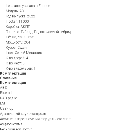
Цена авто указана в Европе
Модель: A3
Год выпуска: 2022
Пробег: 11000
Коробка: АКПП
Топливо: Гибрид, Подключаемый гибрид
Объем, см3: 1395
Мощность: 204
Кузов: Седан
Цвет: Серый Металлик
К-во дверей: 4
К-во мест: 5
К-во владельцев: 1
Комплектация
Описание
Комплектация
ABS
Bluetooth
DAB-радио
ESP
USB-порт
Адаптивный круиз-контроль
Ассистент переключения фар дальнего света
Аудиосистема
Бесключевой доступ