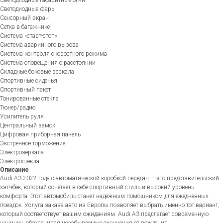
Светодиодные габаритные огни
Светодиодные фары
Сенсорный экран
Сетка в багажнике
Система «старт-стоп»
Система аварийного вызова
Система контроля скоростного режима
Система оповещения о расстоянии
Складные боковые зеркала
Спортивные сиденья
Спортивный пакет
Тонированные стекла
Тюнер/радио
Усилитель руля
Центральный замок
Цифровая приборная панель
Экстренное торможение
Электрозеркала
Электростекла
Описание
Audi A3 2022 года с автоматической коробкой передач — это представительский
хэтчбек, который сочетает в себе спортивный стиль и высокий уровень
комфорта. Этот автомобиль станет надежным помощником для ежедневных
поездок. Услуга заказа авто из Европы позволяет выбрать именно тот вариант,
который соответствует вашим ожиданиям. Audi A3 предлагает современную