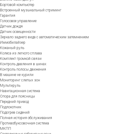
Бортовой компьютер
Встроенный музыкальный стриминг
Гарантия
Голосовое управление
Датчик дождя
Датчик освещенности
Зеркало заднего вида с автоматическим затемнением
Иммобилайзер
Кожаный руль
Колеса из легкого сплава
Комплект громкой связи
Контроль давления в шинах
Контроль полосы движения
В машине не курили
Мониторинг слепых зон
Мультируль
Навигационная система
Опора для поясницы
Передний привод
Подлокотник
Подогрев сидений
Полная история обслуживания
Противобуксовочная система
МКПП