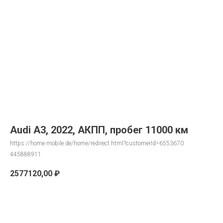
Audi A3, 2022, АКПП, пробег 11000 км
https://home.mobile.de/home/redirect.html?customerId=6553670
445888911
2577120,00
₽
Запрос