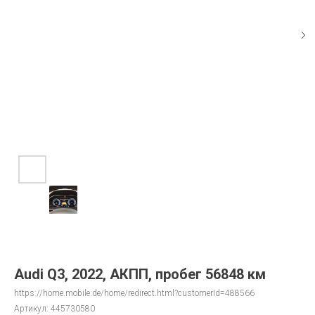
Audi Q3, 2022, АКПП, пробег 56848 км
https://home.mobile.de/home/redirect.html?customerId=488566
Артикул:
445730580