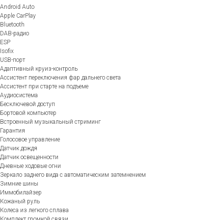
Android Auto
Apple CarPlay
Bluetooth
DAB-радио
ESP
Isofix
USB-порт
Адаптивный круиз-контроль
Ассистент переключения фар дальнего света
Ассистент при старте на подъеме
Аудиосистема
Бесключевой доступ
Бортовой компьютер
Встроенный музыкальный стриминг
Гарантия
Голосовое управление
Датчик дождя
Датчик освещенности
Дневные ходовые огни
Зеркало заднего вида с автоматическим затемнением
Зимние шины
Иммобилайзер
Кожаный руль
Колеса из легкого сплава
Комплект громкой связи