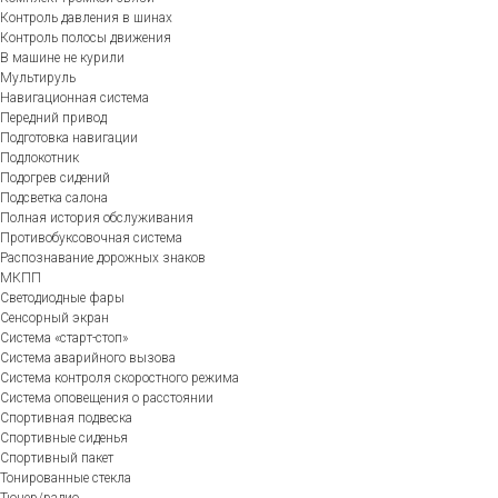
Контроль давления в шинах
Контроль полосы движения
В машине не курили
Мультируль
Навигационная система
Передний привод
Подготовка навигации
Подлокотник
Подогрев сидений
Подсветка салона
Полная история обслуживания
Противобуксовочная система
Распознавание дорожных знаков
МКПП
Светодиодные фары
Сенсорный экран
Система «старт-стоп»
Система аварийного вызова
Система контроля скоростного режима
Система оповещения о расстоянии
Спортивная подвеска
Спортивные сиденья
Спортивный пакет
Тонированные стекла
Тюнер/радио