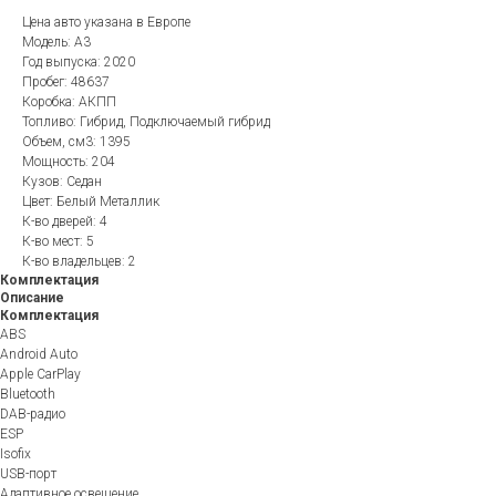
Цена авто указана в Европе
Модель: A3
Год выпуска: 2020
Пробег: 48637
Коробка: АКПП
Топливо: Гибрид, Подключаемый гибрид
Объем, см3: 1395
Мощность: 204
Кузов: Седан
Цвет: Белый Металлик
К-во дверей: 4
К-во мест: 5
К-во владельцев: 2
Комплектация
Описание
Комплектация
ABS
Android Auto
Apple CarPlay
Bluetooth
DAB-радио
ESP
Isofix
USB-порт
Адаптивное освещение