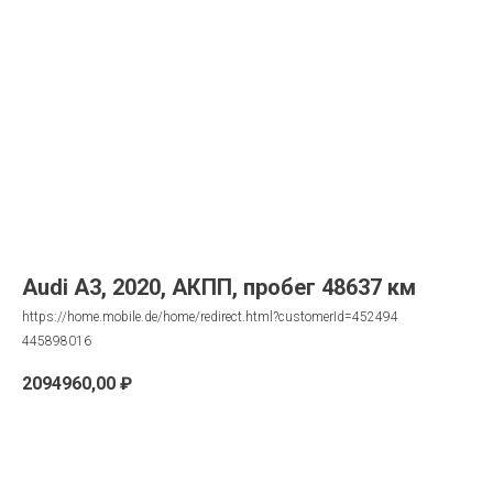
Audi A3, 2020, АКПП, пробег 48637 км
https://home.mobile.de/home/redirect.html?customerId=452494
445898016
2094960,00
₽
Запрос