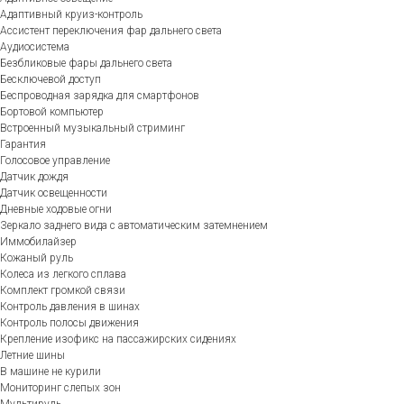
Адаптивный круиз-контроль
Ассистент переключения фар дальнего света
Аудиосистема
Безбликовые фары дальнего света
Бесключевой доступ
Беспроводная зарядка для смартфонов
Бортовой компьютер
Встроенный музыкальный стриминг
Гарантия
Голосовое управление
Датчик дождя
Датчик освещенности
Дневные ходовые огни
Зеркало заднего вида с автоматическим затемнением
Иммобилайзер
Кожаный руль
Колеса из легкого сплава
Комплект громкой связи
Контроль давления в шинах
Контроль полосы движения
Крепление изофикс на пассажирских сидениях
Летние шины
В машине не курили
Мониторинг слепых зон