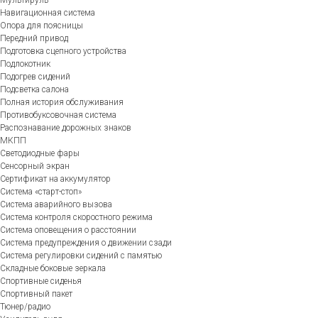
Мультируль
Навигационная система
Опора для поясницы
Передний привод
Подготовка сцепного устройства
Подлокотник
Подогрев сидений
Подсветка салона
Полная история обслуживания
Противобуксовочная система
Распознавание дорожных знаков
МКПП
Светодиодные фары
Сенсорный экран
Сертификат на аккумулятор
Система «старт-стоп»
Система аварийного вызова
Система контроля скоростного режима
Система оповещения о расстоянии
Система предупреждения о движении сзади
Система регулировки сидений с памятью
Складные боковые зеркала
Спортивные сиденья
Спортивный пакет
Тюнер/радио