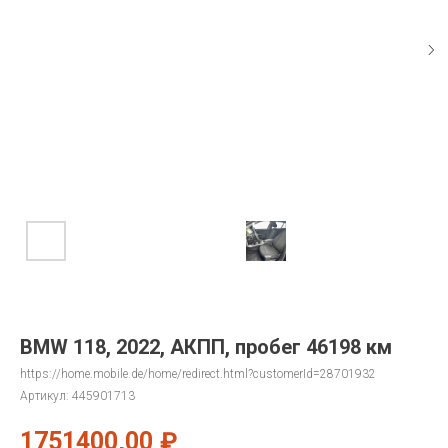
BMW 118, 2022, АКПП, пробег 46198 км
https://home.mobile.de/home/redirect.html?customerId=28701932
Артикул:
445901713
1751400,00
₽