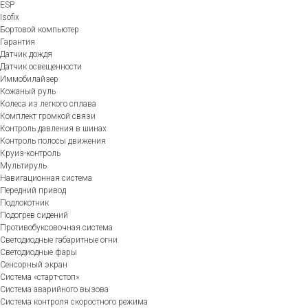
ESP
Isofix
Бортовой компьютер
Гарантия
Датчик дождя
Датчик освещенности
Иммобилайзер
Кожаный руль
Колеса из легкого сплава
Комплект громкой связи
Контроль давления в шинах
Контроль полосы движения
Круиз-контроль
Мультируль
Навигационная система
Передний привод
Подлокотник
Подогрев сидений
Противобуксовочная система
Светодиодные габаритные огни
Светодиодные фары
Сенсорный экран
Система «старт-стоп»
Система аварийного вызова
Система контроля скоростного режима