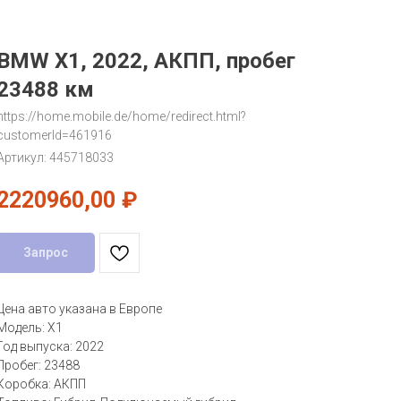
BMW X1, 2022, АКПП, пробег
23488 км
https://home.mobile.de/home/redirect.html?
customerId=461916
Артикул:
445718033
2220960,00
₽
Запрос
Цена авто указана в Европе
Модель: X1
Год выпуска: 2022
Пробег: 23488
Коробка: АКПП