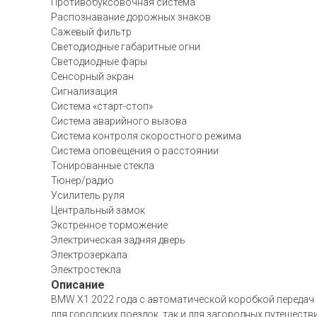
Противобуксовочная система
Распознавание дорожных знаков
Сажевый фильтр
Светодиодные габаритные огни
Светодиодные фары
Сенсорный экран
Сигнализация
Система «старт-стоп»
Система аварийного вызова
Система контроля скоростного режима
Система оповещения о расстоянии
Тонированные стекла
Тюнер/радио
Усилитель руля
Центральный замок
Экстренное торможение
Электрическая задняя дверь
Электрозеркала
Электростекла
Описание
BMW X1 2022 года с автоматической коробкой передач 
для городских поездок, так и для загородных путешест