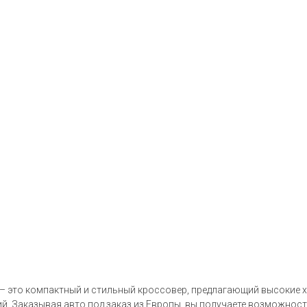
– это компактный и стильный кроссовер, предлагающий высокие х
вий. Заказывая авто под заказ из Европы, вы получаете возможно