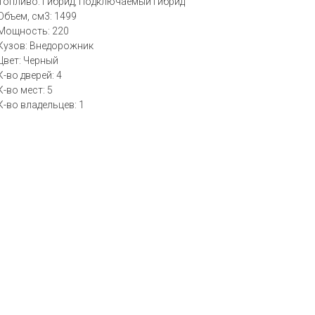
Топливо: Гибрид, Подключаемый гибрид
Объем, см3: 1499
Мощность: 220
Кузов: Внедорожник
Цвет: Черный
К-во дверей: 4
К-во мест: 5
К-во владельцев: 1