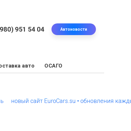
(980) 951 54 04
Автоновости
оставка авто
ОСАГО
овый сайт EuroCars.su • обновления каждый д