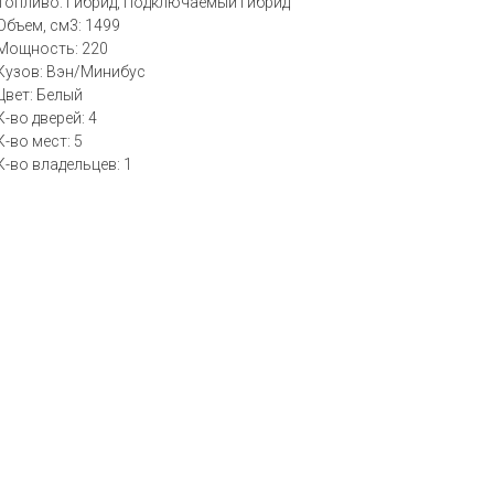
Топливо: Гибрид, Подключаемый гибрид
Объем, см3: 1499
Мощность: 220
Кузов: Вэн/Минибус
Цвет: Белый
К-во дверей: 4
К-во мест: 5
К-во владельцев: 1