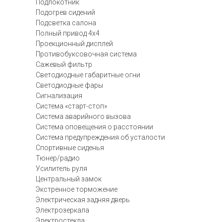
Подлокотник
Подогрев сидений
Подсветка салона
Полный привод 4х4
Проекционный дисплей
Противобуксовочная система
Сажевый фильтр
Светодиодные габаритные огни
Светодиодные фары
Сигнализация
Система «старт-стоп»
Система аварийного вызова
Система оповещения о расстоянии
Система предупреждения об усталости
Спортивные сиденья
Тюнер/радио
Усилитель руля
Центральный замок
Экстренное торможение
Электрическая задняя дверь
Электрозеркала
Электростекла