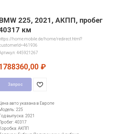
BMW 225, 2021, АКПП, пробег
40317 км
https://home.mobile.de/home/redirect.html?
customerId=461936
Артикул:
445921267
1788360,00
₽
Запрос
Цена авто указана в Европе
Модель: 225
Год выпуска: 2021
Пробег: 40317
Коробка: АКПП