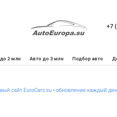
+7 
до 2 млн
Авто до 3 млн
Подбор авто
Д
айт EuroCars.su • обновления каждый день
н