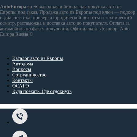
AutoEuropa.su
➜ выгодная и безопасная покупка авто из
Европы под заказ. Продажа авто из Европы под ключ — подбор
и диагностика, проверка юридической чистоты и технический
осмотр, растаможка и доставка авто до покупателя. Оплата за
автомобиль по факту получения. Официально. Договор. Auto
Europa Russia ©
Каталог авто из Европы
Автодома
Вопросы
Сотрудничество
Контакты
ОСАГО
Куда поехать. Где отдохнуть