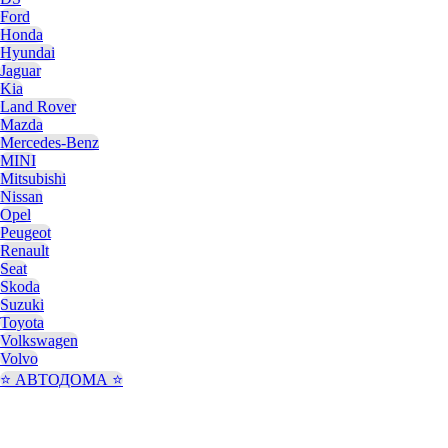
Ford
Honda
Hyundai
Jaguar
Kia
Land Rover
Mazda
Mercedes-Benz
MINI
Mitsubishi
Nissan
Opel
Peugeot
Renault
Seat
Skoda
Suzuki
Toyota
Volkswagen
Volvo
⭐️ АВТОДОМА ⭐️