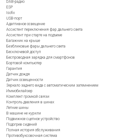
DAB-радио
ESP
Isofix
USB-порт
Адаптивное освещение
Ассистент переключения фар дальнего света
Ассистент при старте на подъеме
Багажник на крыше
Безбликовые фары дальнего света
Бесключевой доступ
Беспроводная зарядка для смартфонов
Бортовой компьютер
Гарантия
Датчик дождя
Датчик освещенности
Зеркало заднего вида с автоматическим затемнением
Иммобилайзер
Комплект громкой связи
Контроль давления в шинах
Летние шины
В машине не курили
Подвижное сцепное устройство
Подогрев сидений
Полная история обслуживания
Противобуксовочная система