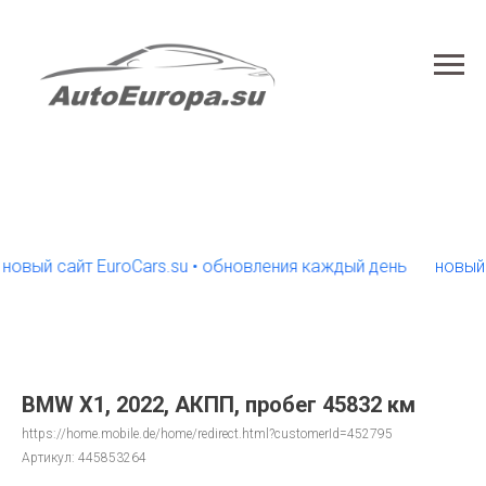
й сайт EuroCars.su • обновления каждый день
новый сайт
BMW X1, 2022, АКПП, пробег 45832 км
https://home.mobile.de/home/redirect.html?customerId=452795
Артикул:
445853264