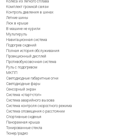
Колеса из легкого сплава
Комплект громкой связи
Контроль давления в шинах
Летние шины
Люк в крыше
В машине не курили
Мультируль
Навигационная система
Подогрев сидений
Полная история обслуживания
Проекционный дисплей
Противобуксовочная система
Руль с подогревом
МКПП
Светодиодные габаритные огни
Светодиодные фары
Сенсорный экран
Система «старт-стоп»
Система аварийного вызова
Система контроля скоростного режима
Система оповещения о расстоянии
Спортивные сиденья
Панорамная крыша
Тонированные стекла
Тюнер/радио