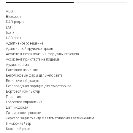
ABS
Bluetooth
DAB-радио
ESP
Isofix
USB-порт
Адаптивное освещение
Адаптивный круиз-контроль
Ассистент переключения фар дальнего света
Ассистент при старте на подъеме
Аудиосистема
Багажник на крыше
Безбликовые фары дальнего света
Бесключевой доступ
Беспроводная зарядка для смартфонов
Бортовой компьютер
Гарантия
Голосовое управление
Датчик дождя
Датчик освещенности
Зеркало заднего вида с автоматическим затемнением
Иммобилайзер
Кожаный руль