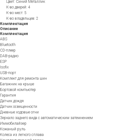
Цвет: Синий Металлик
К-во дверей: 4
К-во мест: 5
К-во владельцев: 2
Комплектация
Описание
Комплектация
ABS
Bluetooth
CD-плеер
DAB-радио
ESP
Isofix
USB-порт
Комплект для ремонта шин
Багажник на крыше
Бортовой компьютер
Гарантия
Датчик дождя
Датчик освещенности
Дневные ходовые огни
Зеркало заднего вида с автоматическим затемнением
Иммобилайзер
Кожаный руль
Колеса из легкого сплава