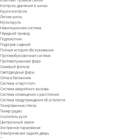
Комплект громкой связи
Контроль давления в шинах
Круиз-контроль
Летние шины
Мультируль
Навигационная система
Передний привод
Подлокотник
Подогрев сидений
Полная история обслуживания
Противобуксовочная система
Противотуманная фара
Сажевый фильтр
Светодиодные фары
Сетка в багажнике
Система «старт-стоп»
Система аварийного вызова
Система оповещения о расстоянии
Система предупреждения об усталости
Тонированные стекла
Тюнер/радио
Усилитель руля
Центральный замок
Экстренное торможение
Электрическая задняя дверь