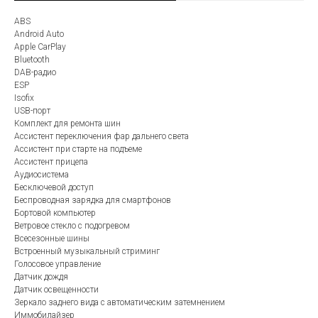
ABS
Android Auto
Apple CarPlay
Bluetooth
DAB-радио
ESP
Isofix
USB-порт
Комплект для ремонта шин
Ассистент переключения фар дальнего света
Ассистент при старте на подъеме
Ассистент прицепа
Аудиосистема
Бесключевой доступ
Беспроводная зарядка для смартфонов
Бортовой компьютер
Ветровое стекло с подогревом
Всесезонные шины
Встроенный музыкальный стриминг
Голосовое управление
Датчик дождя
Датчик освещенности
Зеркало заднего вида с автоматическим затемнением
Иммобилайзер