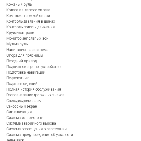
Кожаный руль
Колеса из легкого сплава
Комплект громкой связи
Контроль давления в шинах
Контроль полосы движения
Круиз-контроль
Мониторинг слепых зон
Мультируль
Навигационная система
Опора для поясницы
Передний привод
Подвижное сцепное устройство
Подготовка навигации
Подлокотник
Подогрев сидений
Полная история обслуживания
Распознавание дорожных знаков
Светодиодные фары
Сенсорный экран
Сигнализация
Система «старт-стоп»
Система аварийного вызова
Система оповещения о расстоянии
Система предупреждения об усталости
Телевизор