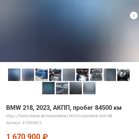
BMW 218, 2023, АКПП, пробег 84500 км
https://home.mobile.de/home/redirect.html?customerId=464168
Артикул:
419056612
1 670 900
₽