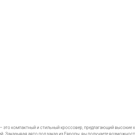
– это компактный и стильный кроссовер, предлагающий высокие х
вий. Заказывая авто под заказ из Европы, вы получаете возможно