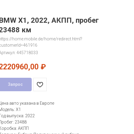
BMW X1, 2022, АКПП, пробег
23488 км
https://home.mobile.de/home/redirect.html?
customerId=461916
Артикул:
445718033
2220960,00
₽
Запрос
Цена авто указана в Европе
Модель: X1
Год выпуска: 2022
Пробег: 23488
Коробка: АКПП