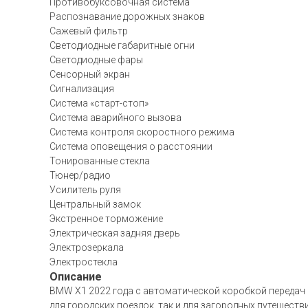
Противобуксовочная система
Распознавание дорожных знаков
Сажевый фильтр
Светодиодные габаритные огни
Светодиодные фары
Сенсорный экран
Сигнализация
Система «старт-стоп»
Система аварийного вызова
Система контроля скоростного режима
Система оповещения о расстоянии
Тонированные стекла
Тюнер/радио
Усилитель руля
Центральный замок
Экстренное торможение
Электрическая задняя дверь
Электрозеркала
Электростекла
Описание
BMW X1 2022 года с автоматической коробкой передач 
для городских поездок, так и для загородных путешест