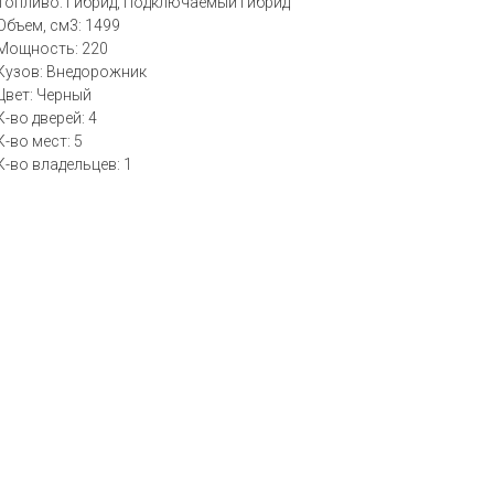
Топливо: Гибрид, Подключаемый гибрид
Объем, см3: 1499
Мощность: 220
Кузов: Внедорожник
Цвет: Черный
К-во дверей: 4
К-во мест: 5
К-во владельцев: 1