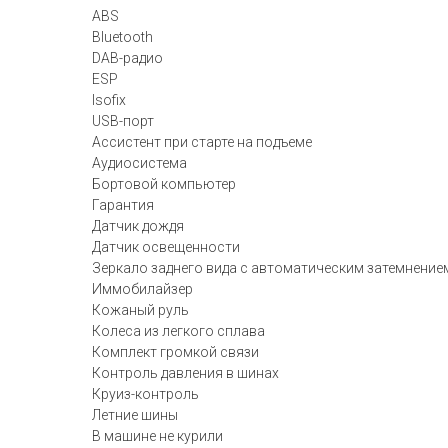
ABS
Bluetooth
DAB-радио
ESP
Isofix
USB-порт
Ассистент при старте на подъеме
Аудиосистема
Бортовой компьютер
Гарантия
Датчик дождя
Датчик освещенности
Зеркало заднего вида с автоматическим затемнение
Иммобилайзер
Кожаный руль
Колеса из легкого сплава
Комплект громкой связи
Контроль давления в шинах
Круиз-контроль
Летние шины
В машине не курили