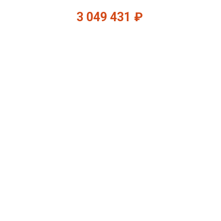
3 049 431
₽