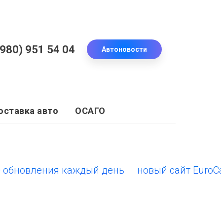
(980) 951 54 04
Автоновости
оставка авто
ОСАГО
овления каждый день
новый сайт EuroCars.su