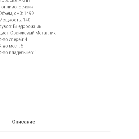
Коробка: АКПП
Топливо: Бензин
Объем, см3: 1499
Мощность: 140
Кузов: Внедорожник
Цвет: Оранжевый Металлик
К-во дверей: 4
К-во мест: 5
К-во владельцев: 1
Описание