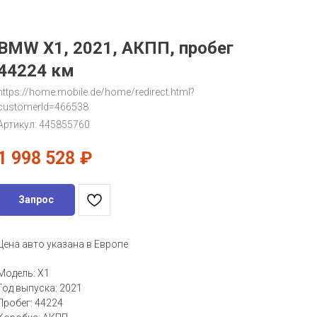
BMW X1, 2021, АКПП, пробег
44224 км
https://home.mobile.de/home/redirect.html?
customerId=466538
Артикул:
445855760
1 998 528
₽
Запрос
Цена авто указана в Европе
Модель: X1
Год выпуска: 2021
Пробег: 44224