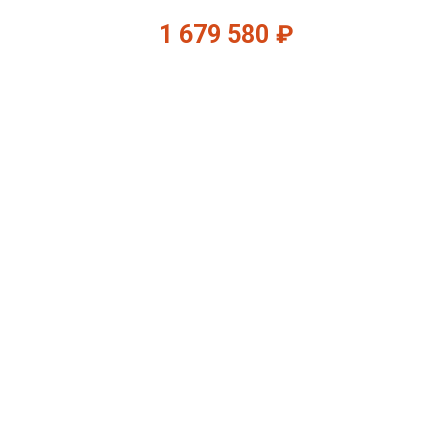
1 679 580
₽