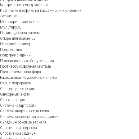
Контроль полосы движения
Крепление изофикс на пассажирских сидениях
Летние шины
Мониторинг слепых зон
Мультируль
Навигационная система
Опора для поясницы
Передний привод
Подлокотник
Подогрев сидений
Полная история обслуживания
Противобуксовочная система
Противотуманная фара
Распознавание дорожных знаков
Руль с подогревом
Светодиодные фары
Сенсорный экран
Сигнализация
Система «старт-стоп»
Система аварийного вызова
Система оповещения о расстоянии
Складные боковые зеркала
Спортивная подвеска
Спортивные сиденья
Спортивный пакет