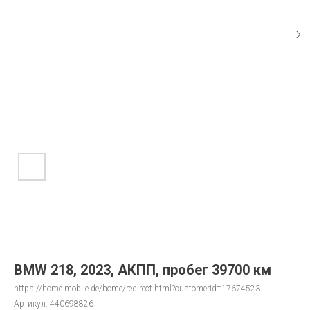
BMW 218, 2023, АКПП, пробег 39700 км
https://home.mobile.de/home/redirect.html?customerId=17674523
Артикул:
440698826