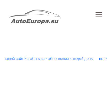
ый сайт EuroCars.su • обновления каждый день
новый сай