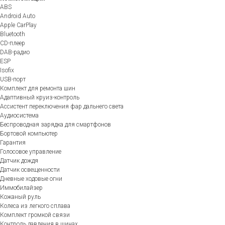
ABS
Android Auto
Apple CarPlay
Bluetooth
CD-плеер
DAB-радио
ESP
Isofix
USB-порт
Комплект для ремонта шин
Адаптивный круиз-контроль
Ассистент переключения фар дальнего света
Аудиосистема
Беспроводная зарядка для смартфонов
Бортовой компьютер
Гарантия
Голосовое управление
Датчик дождя
Датчик освещенности
Дневные ходовые огни
Иммобилайзер
Кожаный руль
Колеса из легкого сплава
Комплект громкой связи
Контроль давления в шинах