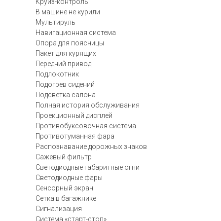
Круиз-контроль
В машине не курили
Мультируль
Навигационная система
Опора для поясницы
Пакет для курящих
Передний привод
Подлокотник
Подогрев сидений
Подсветка салона
Полная история обслуживания
Проекционный дисплей
Противобуксовочная система
Противотуманная фара
Распознавание дорожных знаков
Сажевый фильтр
Светодиодные габаритные огни
Светодиодные фары
Сенсорный экран
Сетка в багажнике
Сигнализация
Система «старт-стоп»