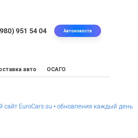
(980) 951 54 04
Автоновости
оставка авто
ОСАГО
 EuroCars.su • обновления каждый день
новы