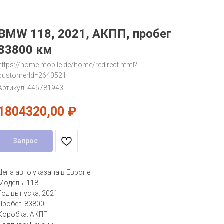
BMW 118, 2021, АКПП, пробег
83800 км
https://home.mobile.de/home/redirect.html?
customerId=2640521
Артикул:
445781943
1804320,00
₽
Запрос
Цена авто указана в Европе
Модель: 118
Год выпуска: 2021
Пробег: 83800
Коробка: АКПП