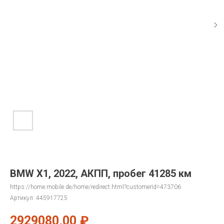
BMW X1, 2022, АКПП, пробег 41285 км
https://home.mobile.de/home/redirect.html?customerId=473706
Артикул:
445917725
2929080,00
₽