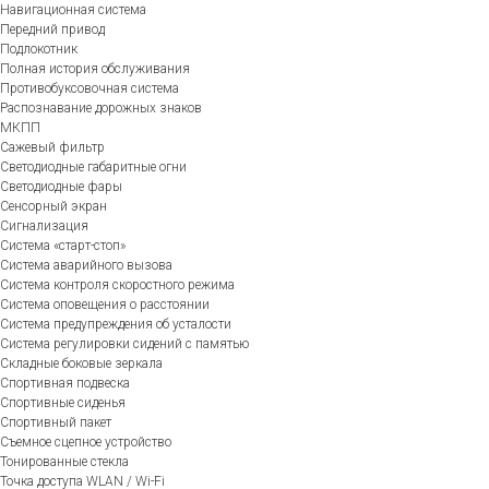
Навигационная система
Передний привод
Подлокотник
Полная история обслуживания
Противобуксовочная система
Распознавание дорожных знаков
МКПП
Сажевый фильтр
Светодиодные габаритные огни
Светодиодные фары
Сенсорный экран
Сигнализация
Система «старт-стоп»
Система аварийного вызова
Система контроля скоростного режима
Система оповещения о расстоянии
Система предупреждения об усталости
Система регулировки сидений с памятью
Складные боковые зеркала
Спортивная подвеска
Спортивные сиденья
Спортивный пакет
Съемное сцепное устройство
Тонированные стекла
Точка доступа WLAN / Wi-Fi