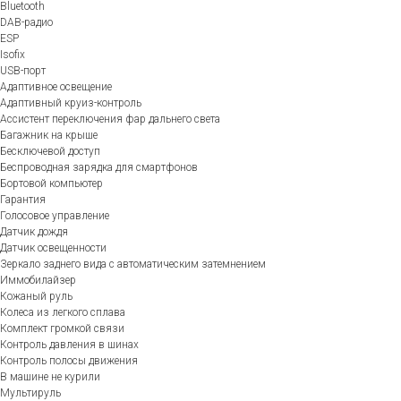
Bluetooth
DAB-радио
ESP
Isofix
USB-порт
Адаптивное освещение
Адаптивный круиз-контроль
Ассистент переключения фар дальнего света
Багажник на крыше
Бесключевой доступ
Беспроводная зарядка для смартфонов
Бортовой компьютер
Гарантия
Голосовое управление
Датчик дождя
Датчик освещенности
Зеркало заднего вида с автоматическим затемнением
Иммобилайзер
Кожаный руль
Колеса из легкого сплава
Комплект громкой связи
Контроль давления в шинах
Контроль полосы движения
В машине не курили
Мультируль