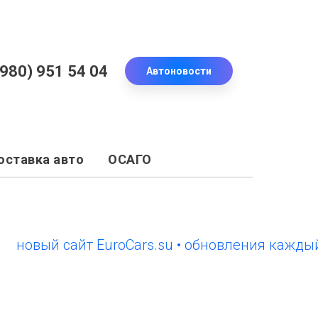
(980) 951 54 04
Автоновости
оставка авто
ОСАГО
вый сайт EuroCars.su • обновления каждый ден