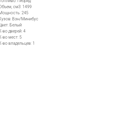
Топливо: Гибрид
Объем, см3: 1499
Мощность: 245
Кузов: Вэн/Минибус
Цвет: Белый
К-во дверей: 4
К-во мест: 5
К-во владельцев: 1