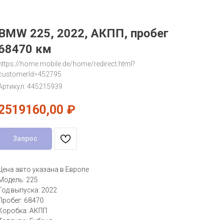
BMW 225, 2022, АКПП, пробег
68470 км
https://home.mobile.de/home/redirect.html?
customerId=452795
Артикул:
445215939
2519160,00
₽
Запрос
Цена авто указана в Европе
Модель: 225
Год выпуска: 2022
Пробег: 68470
Коробка: АКПП