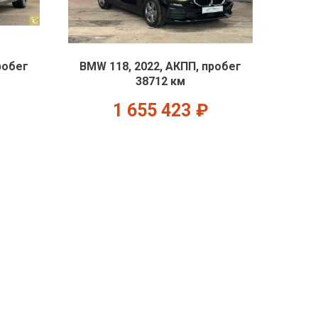
робег
BMW 118, 2022, АКПП, пробег
38712 км
1 655 423
₽