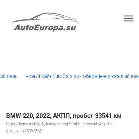
ень
новый сайт EuroCars.su • обновления каждый день
BMW 220, 2022, АКПП, пробег 33541 км
https://home.mobile.de/home/redirect.html?customerId=454709
Артикул:
445880567