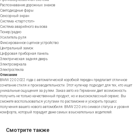
Распознавание дорожных знаков
Светодиодные фары
Сенсорный экран
Система «старт-стоп»
Система аварийного вызова
Тюнер/радио
Усилитель руля
Фиксированное сцепное устройство
Центральный замок
Цифровая приборная панель
Электрическая задняя дверь
Электрозеркала
Электростекла
Описание
BMW 220 2022 года с автоматической коробкой передач предлагает отличное
сочетание стиля и производительности. Этот купе-кар подходит для тех, кто ищет
уникальные ощущения за рулем. Заказ авто из Германии дает возможность
получить не только качественный продукт, но и высококлассный сервис. Вы
сможете воспользоваться услугами по растаможке и ускорить процесс
получения вашего нового автомобиля. BMW 220 это символ статуса и уровня
комфорта, который порадует даже самых взыскательных водителей.
Смотрите также