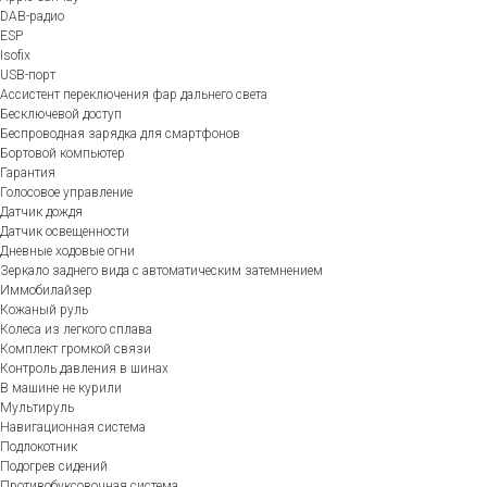
DAB-радио
ESP
Isofix
USB-порт
Ассистент переключения фар дальнего света
Бесключевой доступ
Беспроводная зарядка для смартфонов
Бортовой компьютер
Гарантия
Голосовое управление
Датчик дождя
Датчик освещенности
Дневные ходовые огни
Зеркало заднего вида с автоматическим затемнением
Иммобилайзер
Кожаный руль
Колеса из легкого сплава
Комплект громкой связи
Контроль давления в шинах
В машине не курили
Мультируль
Навигационная система
Подлокотник
Подогрев сидений
Противобуксовочная система