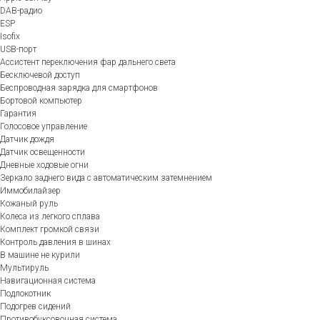
DAB-радио
ESP
Isofix
USB-порт
Ассистент переключения фар дальнего света
Бесключевой доступ
Беспроводная зарядка для смартфонов
Бортовой компьютер
Гарантия
Голосовое управление
Датчик дождя
Датчик освещенности
Дневные ходовые огни
Зеркало заднего вида с автоматическим затемнением
Иммобилайзер
Кожаный руль
Колеса из легкого сплава
Комплект громкой связи
Контроль давления в шинах
В машине не курили
Мультируль
Навигационная система
Подлокотник
Подогрев сидений
Противобуксовочная система