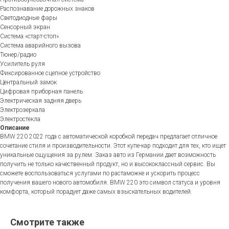
Распознавание дорожных знаков
Светодиодные фары
Сенсорный экран
Система «старт-стоп»
Система аварийного вызова
Тюнер/радио
Усилитель руля
Фиксированное сцепное устройство
Центральный замок
Цифровая приборная панель
Электрическая задняя дверь
Электрозеркала
Электростекла
Описание
BMW 220 2022 года с автоматической коробкой передач предлагает отличное
сочетание стиля и производительности. Этот купе-кар подходит для тех, кто ищет
уникальные ощущения за рулем. Заказ авто из Германии дает возможность
получить не только качественный продукт, но и высококлассный сервис. Вы
сможете воспользоваться услугами по растаможке и ускорить процесс
получения вашего нового автомобиля. BMW 220 это символ статуса и уровня
комфорта, который порадует даже самых взыскательных водителей.
Смотрите также