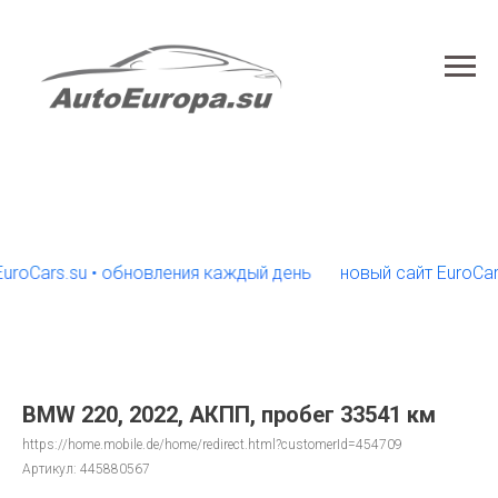
ars.su • обновления каждый день
новый сайт EuroCars.su
BMW 220, 2022, АКПП, пробег 33541 км
https://home.mobile.de/home/redirect.html?customerId=454709
Артикул:
445880567