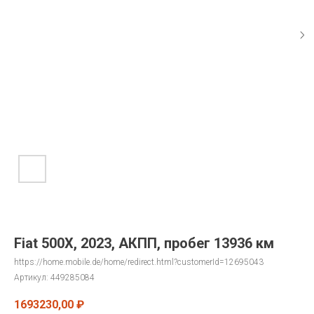
Fiat 500X, 2023, АКПП, пробег 13936 км
https://home.mobile.de/home/redirect.html?customerId=12695043
Артикул:
449285084
1693230,00
₽