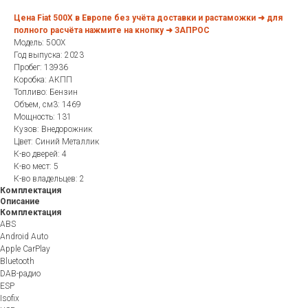
Цена Fiat 500X в Европе без учёта доставки и растаможки ➜ для
полного расчёта нажмите на кнопку ➜ ЗАПРОС
Модель: 500X
Год выпуска: 2023
Пробег: 13936
Коробка: АКПП
Топливо: Бензин
Объем, см3: 1469
Мощность: 131
Кузов: Внедорожник
Цвет: Синий Металлик
К-во дверей: 4
К-во мест: 5
К-во владельцев: 2
Комплектация
Описание
Комплектация
ABS
Android Auto
Apple CarPlay
Bluetooth
DAB-радио
ESP
Isofix