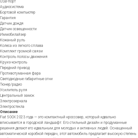
USB-порт
Аудиосистема
Бортовой компьютер
Гарантия
Датчик дождя
Датчик освещенности
Иммобилайзер
Кожаный руль
Колеса из легкого сплава
Комплект громкой связи
Контроль полосы движения
Круиз-контроль
Передний привод
Противотуманная фара
Светодиодные габаритные огни
Тюнер/радио
Усилитель руля
Центральный замок
Электрозеркала
Электростекла
Описание
Fiat 500X 2023 года — это компактный кроссовер, который идеально
вписывается в городской ландшафт. Его стильный дизайн и продуманные
решения делают его идеальным для молодых и активных людей. Оснащенный
автоматической коробкой передач, этот автомобиль предлагает высокую степень